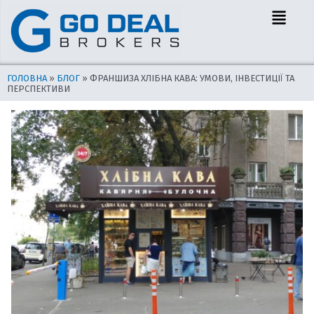
Перейти
Навігація
Menu
до
по
вмісту
запису
ГОЛОВНА
»
БЛОГ
»
ФРАНШИЗА ХЛІБНА КАВА: УМОВИ, ІНВЕСТИЦІЇ ТА
ПЕРСПЕКТИВИ