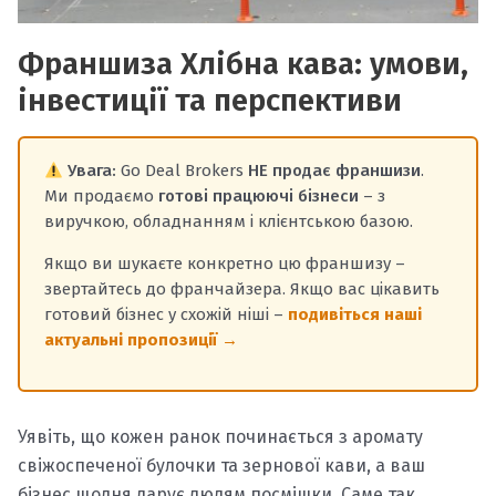
Франшиза Хлібна кава: умови,
інвестиції та перспективи
Увага:
Go Deal Brokers
НЕ продає франшизи
.
Ми продаємо
готові працюючі бізнеси
– з
виручкою, обладнанням і клієнтською базою.
Якщо ви шукаєте конкретно цю франшизу –
звертайтесь до франчайзера. Якщо вас цікавить
готовий бізнес у схожій ніші –
подивіться наші
актуальні пропозиції →
Уявіть, що кожен ранок починається з аромату
свіжоспеченої булочки та зернової кави, а ваш
бізнес щодня дарує людям посмішки. Саме так