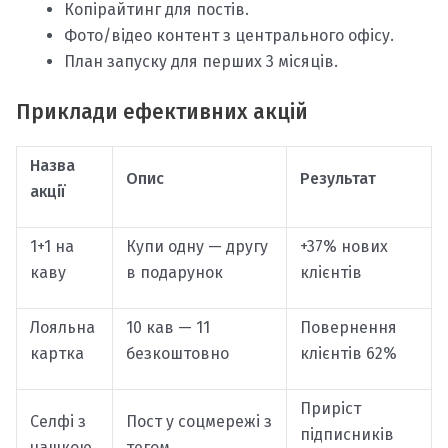
Копірайтинг для постів.
Фото/відео контент з центрального офісу.
План запуску для перших 3 місяців.
Приклади ефективних акцій
Назва
Опис
Результат
акції
1+1 на
Купи одну — другу
+37% нових
каву
в подарунок
клієнтів
Лояльна
10 кав — 11
Повернення
картка
безкоштовно
клієнтів 62%
Приріст
Селфі з
Пост у соцмережі з
підписників
чашкою
тегом