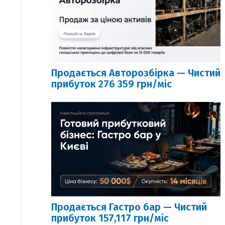
Продається Авторозбірка — Чистий
прибуток 276 359 грн/міс
Продається Гастро бар — Чистий
прибуток 157,117 грн/міс