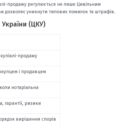
івлі-продажу регулюється не лише Цивільним
ази дозволяє уникнути типових помилок та штрафів.
 України (ЦКУ)
 купівлі-продажу
окупцем і продавцем
коли нотаріальна
, гарантії, ризики
орядок вирішення спорів