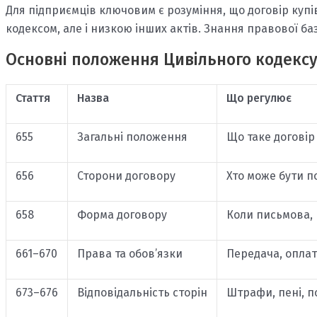
Для підприємців ключовим є розуміння, що договір куп
кодексом, але і низкою інших актів. Знання правової б
Основні положення Цивільного кодексу
Стаття
Назва
Що регулює
655
Загальні положення
Що таке договір
656
Сторони договору
Хто може бути п
658
Форма договору
Коли письмова, 
661–670
Права та обов’язки
Передача, оплата
673–676
Відповідальність сторін
Штрафи, пені, п