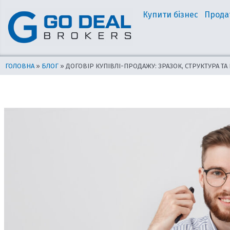
Перейти
Навігація
Купити бізнес
Прода
до
по
вмісту
запису
ГОЛОВНА
»
БЛОГ
»
ДОГОВІР КУПІВЛІ-ПРОДАЖУ: ЗРАЗОК, СТРУКТУРА ТА