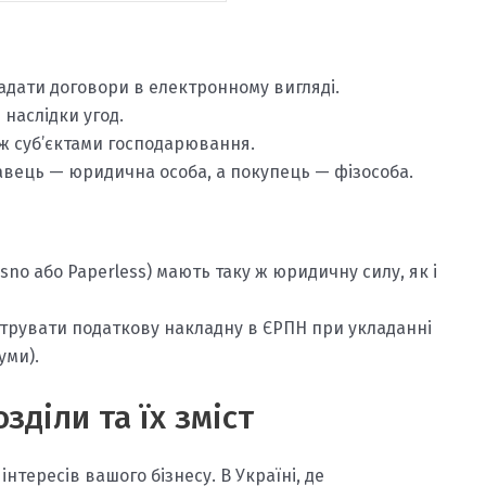
адати договори в електронному вигляді.
наслідки угод.
іж суб’єктами господарювання.
авець — юридична особа, а покупець — фізособа.
no або Paperless) мають таку ж юридичну силу, як і
струвати податкову накладну в ЄРПН при укладанні
уми).
зділи та їх зміст
нтересів вашого бізнесу. В Україні, де