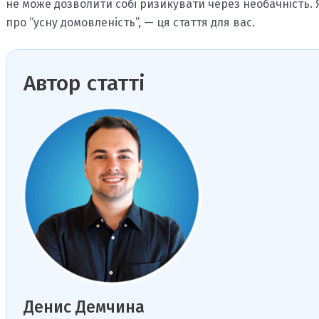
не може дозволити собі ризикувати через необачність. 
про “усну домовленість”, — ця стаття для вас.
Автор статті
Денис Демчина