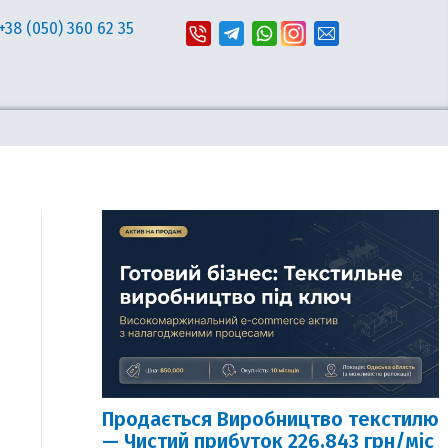
+38 (050) 360 62 35
Продається Виробництво текстилю
— Чистий прибуток 226,843 грн/міс