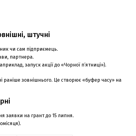
внішні, штучні
ник чи сам підприємець.
ави, партнера.
риклад, запуск акції до «Чорної п’ятниці»).
і раніше зовнішнього. Це створює «буфер часу» на
рні
я заявки на грант до 15 липня.
місяця).