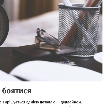
е боятися
сто вирішується однією деталлю — дедлайном.