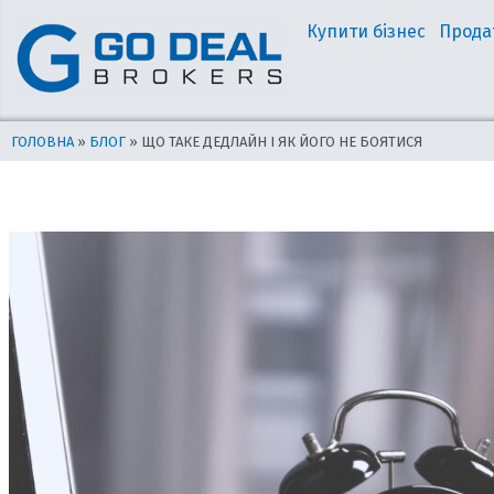
Перейти
Навігація
Купити бізнес
Прода
до
по
вмісту
запису
ГОЛОВНА
»
БЛОГ
»
ЩО ТАКЕ ДЕДЛАЙН І ЯК ЙОГО НЕ БОЯТИСЯ