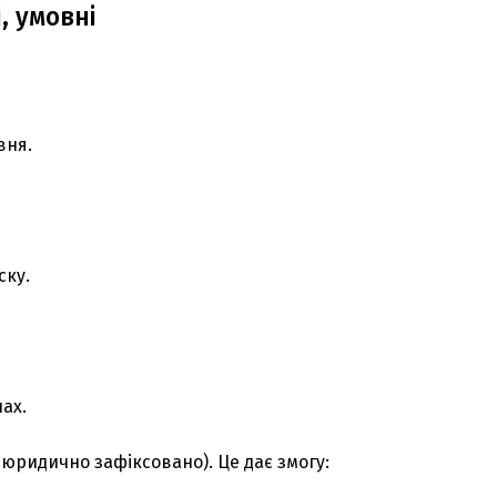
, умовні
вня.
ску.
ах.
юридично зафіксовано). Це дає змогу: