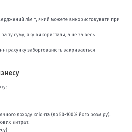
тверджений ліміт, який можете використовувати при
 за ту суму, яку використали, а не за весь
нні рахунку заборгованість закривається
ізнесу
ту:
чного доходу клієнта (до 50-100% його розміру).
нових витрат.
есу)
: