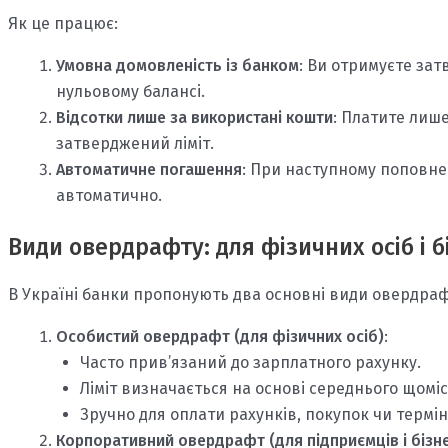
Як це працює:
Умовна домовленість із банком
: Ви отримуєте за
нульовому балансі.
Відсотки лише за використані кошти
: Платите лише
затверджений ліміт.
Автоматичне погашення
: При наступному поповне
автоматично.
Види овердрафту: для фізичних осіб і б
В Україні банки пропонують два основні види овердраф
Особистий овердрафт (для фізичних осіб)
:
Часто прив’язаний до зарплатного рахунку.
Ліміт визначається на основі середнього щоміся
Зручно для оплати рахунків, покупок чи термі
Корпоративний овердрафт (для підприємців і бізн