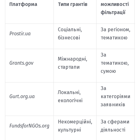
Платформа
Типи грантів
можливості
фільтрації
Соціальні,
За регіоном,
Prostir.ua
бізнесові
тематикою
За
Міжнародні,
Grants.gov
тематикою,
стартапи
сумою
За
Локальні,
Gurt.org.ua
категоріями
екологічні
заявників
Некомерційні,
За сферами
FundsforNGOs.org
культурні
діяльності