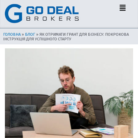
Перейти
Навігація
Menu
до
по
вмісту
запису
ГОЛОВНА
»
БЛОГ
»
ЯК ОТРИМАТИ ГРАНТ ДЛЯ БІЗНЕСУ: ПОКРОКОВА
ІНСТРУКЦІЯ ДЛЯ УСПІШНОГО СТАРТУ