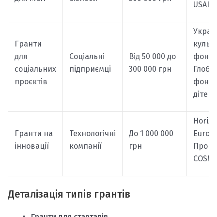
USAID
Украї
Гранти
культ
для
Соціальні
Від 50 000 до
фонд,
соціальних
підприємці
300 000 грн
Глоба
проєктів
фонд 
дітей
Horiz
Гранти на
Технологічні
До 1 000 000
Europe
інновації
компанії
грн
Прогр
COSM
Деталізація типів грантів
Гранти для стартапів