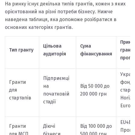
На ринку існує декілька типів грантів, кожен з яких
орієнтований на різні потреби бізнесу. Нижче
наведена таблиця, яка допоможе розібратися в
основних категоріях грантів.
Прикл
Цільова
Сума
Тип гранту
грант
аудиторія
фінансування
прогр
Украї
Підприємці
Гранти
фонд
на
Від 50 000 до
для
старта
початковій
200 000 грн
стартапів
Horiz
стадії
Europ
EU4Bus
Гранти
Діючі
Від 100 000 до
Прогр
для МСП
бізнеси
500 000 грн