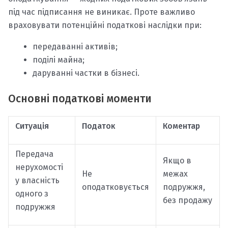
під час підписання не виникає. Проте важливо
враховувати потенційні податкові наслідки при:
передаванні активів;
поділі майна;
даруванні частки в бізнесі.
Основні податкові моменти
Ситуація
Податок
Коментар
Передача
Якщо в
нерухомості
Не
межах
у власність
оподатковується
подружжя,
одного з
без продажу
подружжя