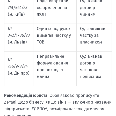
№
Поділ квартири,
Суд визнав
761/564/23
оформленої на
договір
(м. Київ)
ФОП
чинним
№
Один із подружжя
Суд залишив
342/1786/23
вимагав частку у
частку за
(м. Львів)
ТОВ
власником
Неправильне
Суд визнав
№
формулювання
договір
756/978/24
про розподіл
частково
(м. Дніпро)
майна
недійсним
Рекомендація юриста:
Обов’язково прописуйте
деталі щодо бізнесу, якщо він є — включно з назвами
підприємств, ЄДРПОУ, розміром часток, джерелом
інвестування.