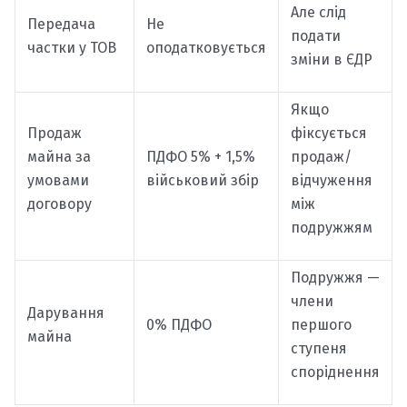
Але слід
Передача
Не
подати
частки у ТОВ
оподатковується
зміни в ЄДР
Якщо
Продаж
фіксується
майна за
ПДФО 5% + 1,5%
продаж/
умовами
військовий збір
відчуження
договору
між
подружжям
Подружжя —
члени
Дарування
0% ПДФО
першого
майна
ступеня
споріднення