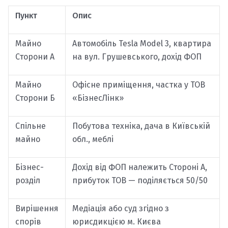
Пункт
Опис
Майно
Автомобіль Tesla Model 3, квартира
Сторони А
на вул. Грушевського, дохід ФОП
Майно
Офісне приміщення, частка у ТОВ
Сторони Б
«БізнесЛінк»
Спільне
Побутова техніка, дача в Київській
майно
обл., меблі
Бізнес-
Дохід від ФОП належить Стороні А,
розділ
прибуток ТОВ — поділяється 50/50
Вирішення
Медіація або суд згідно з
спорів
юрисдикцією м. Києва