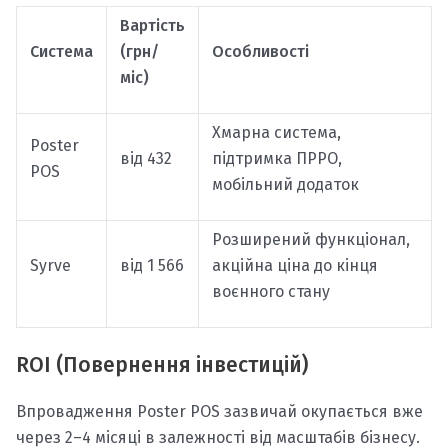
Вартість
Система
(грн/
Особливості
міс)
Хмарна система,
Poster
від 432
підтримка ПРРО,
POS
мобільний додаток
Розширений функціонал,
Syrve
від 1 566
акційна ціна до кінця
воєнного стану
ROI (Повернення інвестицій)
Впровадження Poster POS зазвичай окупається вже
через 2–4 місяці в залежності від масштабів бізнесу.