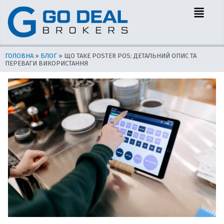
Перейти
Навігація
Menu
до
по
вмісту
запису
ГОЛОВНА
»
БЛОГ
»
ЩО ТАКЕ POSTER POS: ДЕТАЛЬНИЙ ОПИС ТА
ПЕРЕВАГИ ВИКОРИСТАННЯ