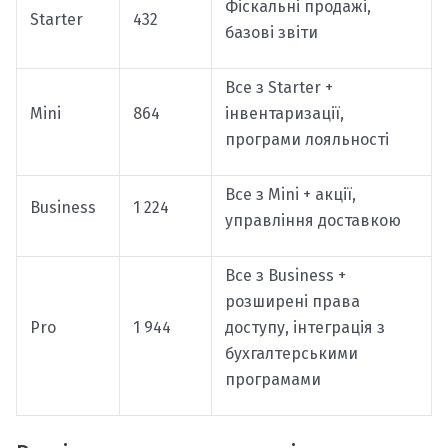
Фіскальні продажі,
Starter
432
базові звіти
Все з Starter +
Mini
864
інвентаризації,
програми лояльності
Все з Mini + акції,
Business
1 224
управління доставкою
Все з Business +
розширені права
Pro
1 944
доступу, інтеграція з
бухгалтерськими
програмами