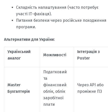
Складність налаштування (часто потребує
участі ІТ-фахівця).
Питання безпеки через російське походження
програми.
Альтернативи для України:
Український
Інтеграція з
Можливості
аналог
Poster
Податковий
та
Master
фінансовий
Через API або
Бухгалтерія
облік, облік
проміжне ПЗ
заробітної
плати