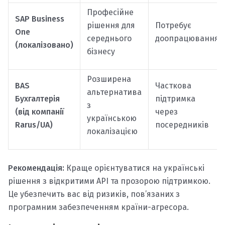
Професійне
SAP Business
рішення для
Потребує
One
середнього
доопрацювання
(локалізовано)
бізнесу
Розширена
BAS
Часткова
альтернатива
Бухгалтерія
підтримка
з
(від компанії
через
українською
Rarus/UA)
посередників
локалізацією
Рекомендація:
Краще орієнтуватися на українські
рішення з відкритими API та прозорою підтримкою.
Це убезпечить вас від ризиків, пов’язаних з
програмним забезпеченням країни-агресора.