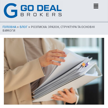
Перейти
Навігація
Menu
до
по
вмісту
запису
ГОЛОВНА
»
БЛОГ
»
РОЗПИСКА: ЗРАЗОК, СТРУКТУРА ТА ОСНОВНІ
ВИМОГИ