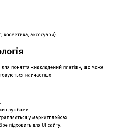
, косметика, аксесуари).
ологія
мів для поняття «накладений платіж», що може
товуються найчастіше.
.
ми службами.
 трапляється у маркетплейсах.
ре підходить для UI сайту.