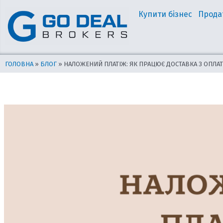
Перейти
Навігація
Купити бізнес
Прода
до
по
вмісту
запису
ГОЛОВНА
»
БЛОГ
»
НАЛОЖЕНИЙ ПЛАТІЖ: ЯК ПРАЦЮЄ ДОСТАВКА З ОПЛ