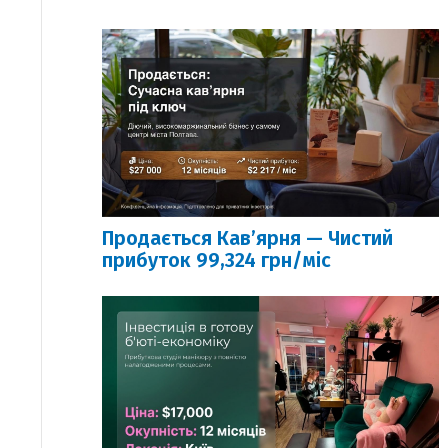
Продається Кавʼярня — Чистий
прибуток 99,324 грн/міс