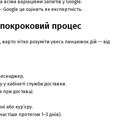
 всіма варіаціями запитів у Google.
— Google це оцінить як експертність.
 покроковий процес
 варто чітко розуміти увесь ланцюжок дій — від
месенджер.
у кабінеті служби доставки.
 при доставці.
і або кур’єру.
астіше протягом 1–3 днів).