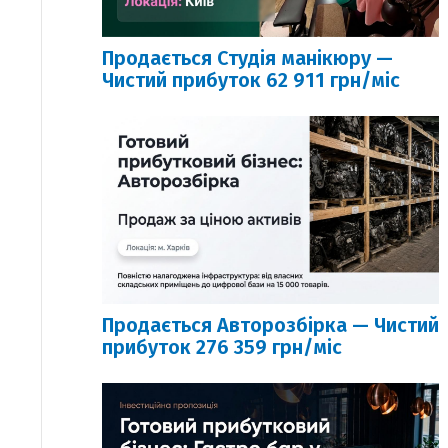
Продається Студія манікюру —
Чистий прибуток 62 911 грн/міс
Продається Авторозбірка — Чистий
прибуток 276 359 грн/міс