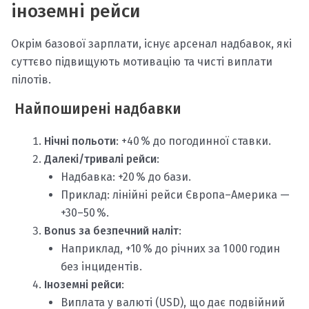
іноземні рейси
Окрім базової зарплати, існує арсенал надбавок, які
суттєво підвищують мотивацію та чисті виплати
пілотів.
Найпоширені надбавки
Нічні польоти
: +40 % до погодинної ставки.
Далекі/тривалі рейси
:
Надбавка: +20 % до бази.
Приклад: лінійні рейси Європа–Америка —
+30–50 %.
Bonus за безпечний наліт
:
Наприклад, +10 % до річних за 1 000 годин
без інцидентів.
Іноземні рейси
:
Виплата у валюті (USD), що дає подвійний