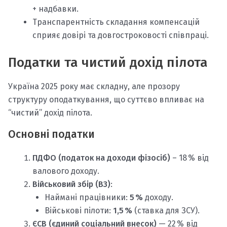
+ надбавки.
Транспарентність складання компенсацій
сприяє довірі та довгостроковості співпраці.
Податки та чистий дохід пілота
Україна 2025 року має складну, але прозору
структуру оподаткування, що суттєво впливає на
“чистий” дохід пілота.
Основні податки
ПДФО (податок на доходи фізосіб)
– 18 % від
валового доходу.
Військовий збір (ВЗ)
:
Наймані працівники:
5 %
доходу.
Військові пілоти:
1,5 %
(ставка для ЗСУ).
ЄСВ (єдиний соціальний внесок)
— 22 % від