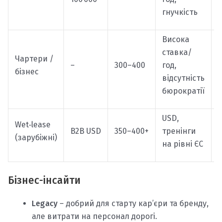
гнучкість
Висока
ставка/
Н
Чартери /
–
300–400
год,
бізнес
відсутність
л
бюрократії
USD,
Wet‑lease
В
B2B USD
350–400+
тренінги
(зарубіжні)
б
на рівні ЄС
Бізнес-інсайти
Legacy
– добрий для старту кар’єри та бренду,
але витрати на персонал дорогі.