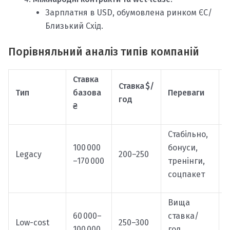
Зарплатня в USD, обумовлена ринком ЄС/
Близький Схід.
Порівняльний аналіз типів компаній
Ставка
Ставка $/
Тип
базова
Переваги
год
₴
Стабільно,
І
100 000
бонуси,
Legacy
200–250
–170 000
тренінги,
соцпакет
Вища
60 000–
ставка/
Low-cost
250–300
100 000
год,