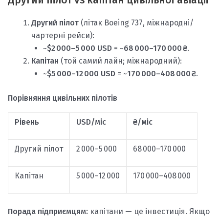
Другий пілот vs капітан цивільної авіації
Другий пілот
(літак Boeing 737, міжнародні/
чартерні рейси):
~
$2 000–5 000 USD
= ~
68 000–170 000 ₴
.
Капітан
(той самий лайн; міжнародний):
~
$5 000–12 000 USD
= ~
170 000–408 000 ₴
.
Порівняння цивільних пілотів
Рівень
USD/міс
₴/міс
Другий пілот
2 000–5 000
68 000–170 000
Капітан
5 000–12 000
170 000–408 000
Порада підприємцям:
капітани — це інвестиція. Якщо