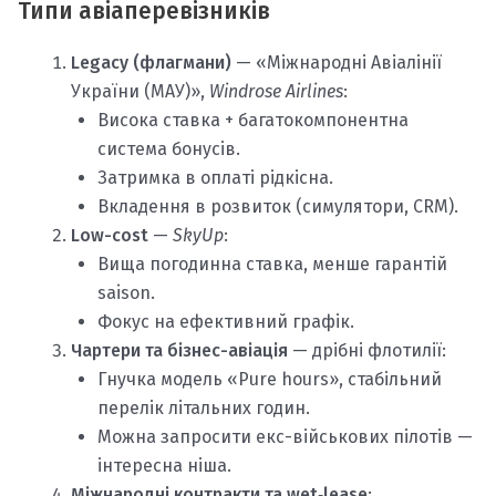
Типи авіаперевізників
Legacy (флагмани)
— «Міжнародні Авіалінії
України (МАУ)»,
Windrose Airlines
:
Висока ставка + багатокомпонентна
система бонусів.
Затримка в оплаті рідкісна.
Вкладення в розвиток (симулятори, CRM).
Low-cost
—
SkyUp
:
Вища погодинна ставка, менше гарантій
saison.
Фокус на ефективний графік.
Чартери та бізнес-авіація
— дрібні флотилії:
Гнучка модель «Pure hours», стабільний
перелік літальних годин.
Можна запросити екс-військових пілотів —
інтересна ніша.
Міжнародні контракти та wet‑lease
: