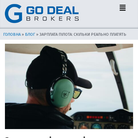
Перейти
Навігація
Menu
до
по
вмісту
запису
ГОЛОВНА
»
БЛОГ
»
ЗАРПЛАТА ПІЛОТА: СКІЛЬКИ РЕАЛЬНО ПЛАТЯТЬ