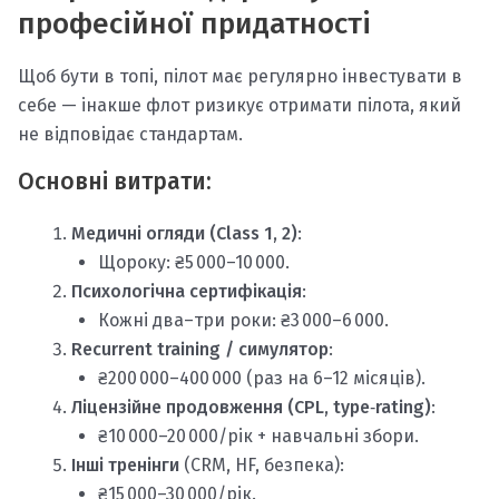
професійної придатності
Щоб бути в топі, пілот має регулярно інвестувати в
себе — інакше флот ризикує отримати пілота, який
не відповідає стандартам.
Основні витрати:
Медичні огляди (Class 1, 2)
:
Щороку: ₴5 000–10 000.
Психологічна сертифікація
:
Кожні два–три роки: ₴3 000–6 000.
Recurrent training / симулятор
:
₴200 000–400 000 (раз на 6–12 місяців).
Ліцензійне продовження (CPL, type‑rating)
:
₴10 000–20 000/рік + навчальні збори.
Інші тренінги
(CRM, HF, безпека):
₴15 000–30 000/рік.