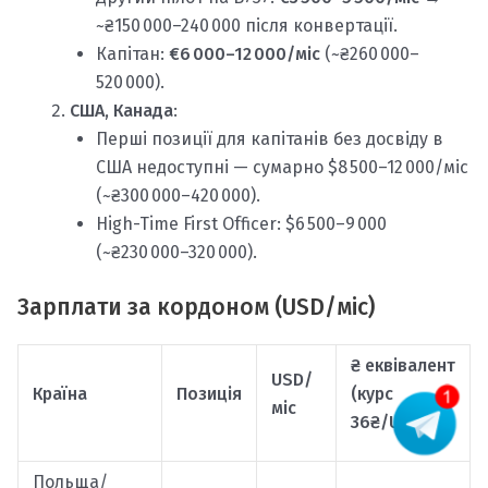
~₴150 000–240 000 після конвертації.
Капітан:
€6 000–12 000/міс
(~₴260 000–
520 000).
США, Канада
:
Перші позиції для капітанів без досвіду в
США недоступні — сумарно $8 500–12 000/міс
(~₴300 000–420 000).
High-Time First Officer: $6 500–9 000
(~₴230 000–320 000).
Зарплати за кордоном (USD/міс)
₴ еквівалент
USD/
Країна
Позиція
(курс
міс
36₴/USD)
Польща/