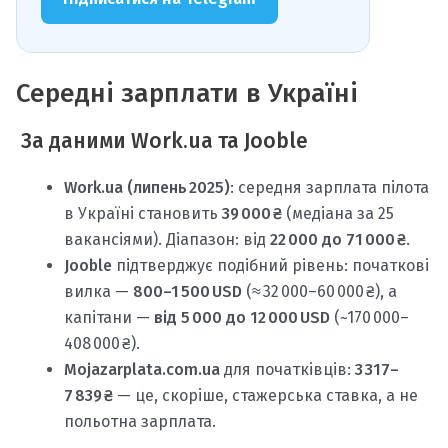
Середні зарплати в Україні
За даними Work.ua та Jooble
Work.ua (липень 2025)
: середня зарплата пілота
в Україні становить
39 000 ₴
(медіана за 25
вакансіями). Діапазон: від
22 000 до 71 000 ₴
.
Jooble
підтверджує подібний рівень: початкові
вилка —
800–1 500 USD
(≈ 32 000–60 000 ₴), а
капітани —
від 5 000 до 12 000 USD
(~170 000–
408 000 ₴).
Mojazarplata.com.ua
для початківців:
3 317–
7 839 ₴
— це, скоріше, стажерська ставка, а не
польотна зарплата.