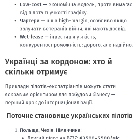
Low-cost
— економічна модель, проте вимагає
від пілота гнучкості графіку.
Чартери
— ніша high-margin, особливо якщо
залучати ветеранів війни, які мають досвід.
Wet-lease
— інвестиція у якість,
конкурентоспроможність: дорого, але надійно.
Українці за кордоном: хто й
скільки отримує
Приклади пілотів-експатріантів можуть стати
яскравим орієнтиром для побудови бізнесу —
перший крок до інтернаціоналізації.
Поточне становище українських пілотів
Польща, Чехія, Німеччина
:
Другий пілот на B737:
€3 500–5 500/міс
→