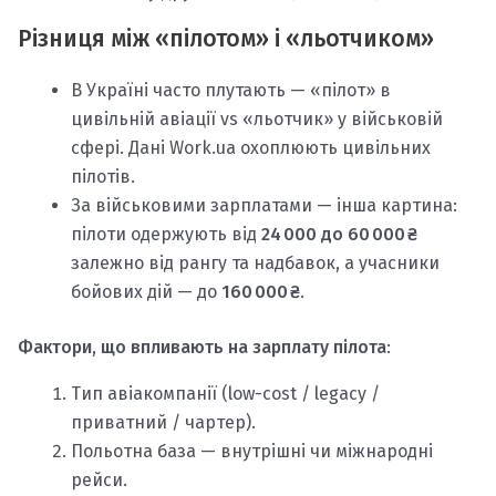
Різниця між «пілотом» і «льотчиком»
В Україні часто плутають — «пілот» в
цивільній авіації vs «льотчик» у військовій
сфері. Дані Work.ua охоплюють цивільних
пілотів.
За військовими зарплатами — інша картина:
пілоти одержують від
24 000 до 60 000 ₴
залежно від рангу та надбавок, а учасники
бойових дій — до
160 000 ₴
.
Фактори, що впливають на зарплату пілота
:
Тип авіакомпанії (low-cost / legacy /
приватний / чартер).
Польотна база — внутрішні чи міжнародні
рейси.