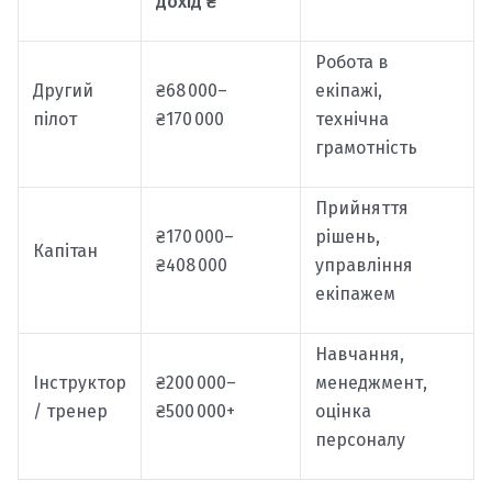
дохід ₴
Робота в
Другий
₴68 000–
екіпажі,
пілот
₴170 000
технічна
грамотність
Прийняття
₴170 000–
рішень,
Капітан
₴408 000
управління
екіпажем
Навчання,
Інструктор
₴200 000–
менеджмент,
/ тренер
₴500 000+
оцінка
персоналу