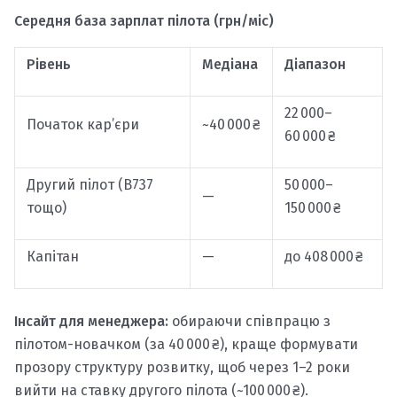
Середня база зарплат пілота (грн/міс)
Рівень
Медіана
Діапазон
22 000–
Початок кар’єри
~40 000 ₴
60 000 ₴
Другий пілот (B737
50 000–
—
тощо)
150 000 ₴
Капітан
—
до 408 000 ₴
Інсайт для менеджера:
обираючи співпрацю з
пілотом-новачком (за 40 000 ₴), краще формувати
прозору структуру розвитку, щоб через 1–2 роки
вийти на ставку другого пілота (~100 000 ₴).