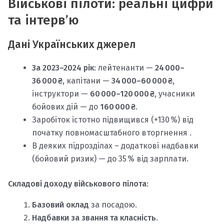
Військові пілоти: реальні цифри
та інтерв’ю
Дані Українських джерел
За 2023–2024 рік
: лейтенанти —
24 000–
36 000 ₴
, капітани —
34 000–60 000 ₴
,
інструктори —
60 000–120 000 ₴
, учасники
бойових дій — до
160 000 ₴
.
Заробіток істотно підвищився (+130 %) від
початку повномасштабного вторгнення
.
В деяких підрозділах – додаткові надбавки
(бойовий ризик) — до 35 % від зарплати.
Складові доходу військового пілота
:
Базовий оклад
за посадою.
Надбавки за звання та класність
.