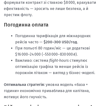
формувати контракт зі ставкою $8 000, врахувати
ефективність — зросить не лише безпека, а й
престиж флоту.
Погодинна оплата
Погодинна тарифікація для міжнародних
рейсів часто —
$200–300 USD/год
.
При польоті 80 годин/міс — це додаткові
$16 000–24 000 (~550 000–830 000 ₴).
Важливо: система
flight-hours
стимулює
оптимізацію графіка та менше рейсів із
порожнім літаком — вигляд у бізнес-моделі.
Оптимальна стратегія:
умовна модель «база +
години» економічно приваблива для капітана,
мотивує його гнучкість.