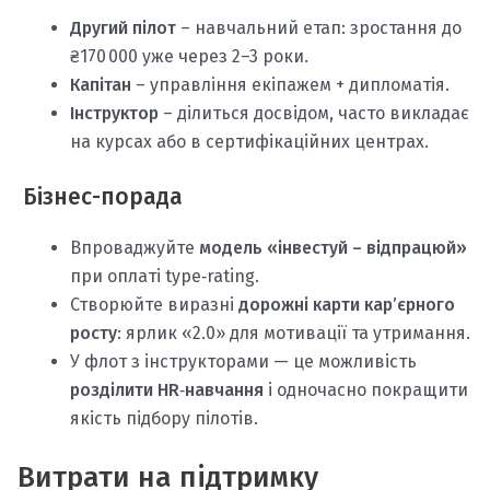
Другий пілот
– навчальний етап: зростання до
₴170 000 уже через 2–3 роки.
Капітан
– управління екіпажем + дипломатія.
Інструктор
– ділиться досвідом, часто викладає
на курсах або в сертифікаційних центрах.
Бізнес-порада
Впроваджуйте
модель «інвестуй – відпрацюй»
при оплаті type‑rating.
Створюйте виразні
дорожні карти кар’єрного
росту
: ярлик «2.0» для мотивації та утримання.
У флот з інструкторами — це можливість
розділити HR‑навчання
і одночасно покращити
якість підбору пілотів.
Витрати на підтримку