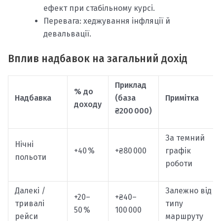
ефект при стабільному курсі.
Перевага: хеджування інфляції й
девальвації.
Вплив надбавок на загальний дохід
Приклад
% до
Надбавка
(база
Примітка
доходу
₴200 000)
За темний
Нічні
+40 %
+₴80 000
графік
польоти
роботи
Далекі /
Залежно від
+20–
+₴40–
тривалі
типу
50 %
100 000
рейси
маршруту