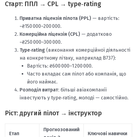
Старт: ППЛ → CPL → type‑rating
Приватна ліцензія пілота (PPL)
— вартість:
~₴150 000–200 000.
Комерційна ліцензія (CPL)
— додатково
~₴250 000–300 000.
Type‑rating
(виконання комерційної діяльності
на конкретному літаку, наприклад B737):
Вартість: ₴600 000–1 200 000.
Часто вкладає сам пілот або компанія, що
його наймає.
Розподіл витрат
: більші авіакомпанії
інвестують у type‑rating, молоді — самостійно.
Ріст: другий пілот → інструктор
Прогнозований
Етап
Ключові навички