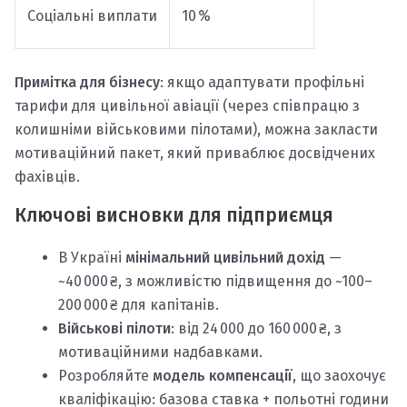
Соціальні виплати
10 %
Примітка для бізнесу
: якщо адаптувати профільні
тарифи для цивільної авіації (через співпрацю з
колишніми військовими пілотами), можна закласти
мотиваційний пакет, який приваблює досвідчених
фахівців.
Ключові висновки для підприємця
В Україні
мінімальний цивільний дохід
—
~40 000 ₴, з можливістю підвищення до ~100–
200 000 ₴ для капітанів.
Військові пілоти
: від 24 000 до 160 000 ₴, з
мотиваційними надбавками.
Розробляйте
модель компенсації
, що заохочує
кваліфікацію: базова ставка + польотні години