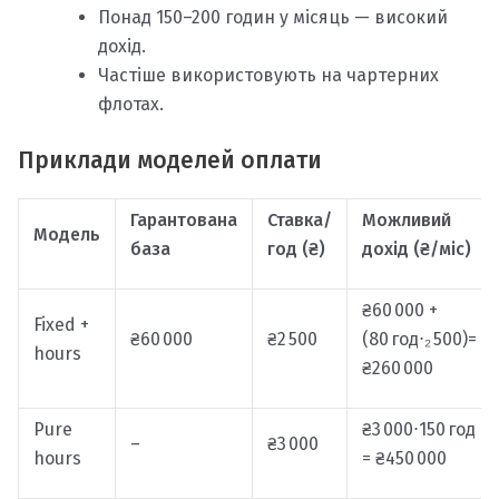
Понад 150–200 годин у місяць — високий
дохід.
Частіше використовують на чартерних
флотах.
Приклади моделей оплати
Гарантована
Ставка/
Можливий
Модель
база
год (₴)
дохід (₴/міс)
₴60 000 +
Fixed +
₴60 000
₴2 500
(80 год⋅₂ 500)=
hours
₴260 000
Pure
₴3 000⋅150 год
–
₴3 000
hours
= ₴450 000