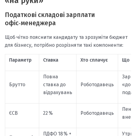
«на руки»
Податкові складові зарплати
офіс‑менеджера
Щоб чітко пояснити кандидату та зрозуміти бюджет
для бізнесу, потрібно розрізняти такі компоненти:
Параметр
Ставка
Хто сплачує
Що вх
Повна
Зарпл
Брутто
ставка до
Роботодавець
«до
відрахувань
подат
Пенсі
ЄСВ
22 %
Роботодавець
внес
ПДФО 18 % +
Утрим