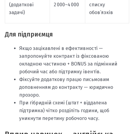
(додаткові
2 000–4 000
списку
задачі)
обов’язків
Для підприємця
Якщо зацікавлені в ефективності —
запропонуйте контракт із фіксованою
окладною частиною + BONUS за підмінний
робочий час або підтримку івентів.
Фіксуйте додаткову працю письмовим
доповненням до контракту — юридично
прозоро.
При гібридній схемі (штат + віддалена
підтримка) чітко розділіть години, щоб
уникнути перетину робочого часу.