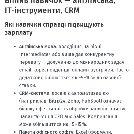
Вплив навичок — англійська,
ІТ‑інструменти, CRM
Які навички справді підвищують
зарплату
Англійська мова
: володіння на рівні
Intermediate+ або вище дає конкурентну
перевагу — долучення до міжнародних задач,
email-кореспонденції, онлайн-зустрічей. Часто
додатково оцінюється як +5–10 % до базової
ставки.
CRM-системи
: досвід з автоматизацією
(наприклад, Bitrix24, Zoho, HubSpot) означає
більшу ефективність обробки запитів, знижує
навантаження CEO або Sales. Компенсація
може збільшитися на +5–15 %.
Пакети офісного софту
: Excel (формули,