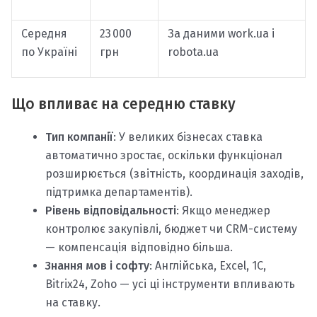
Середня
23 000
За даними work.ua і
по Україні
грн
robota.ua
Що впливає на середню ставку
Тип компанії
: У великих бізнесах ставка
автоматично зростає, оскільки функціонал
розширюється (звітність, координація заходів,
підтримка департаментів).
Рівень відповідальності
: Якщо менеджер
контролює закупівлі, бюджет чи CRM-систему
— компенсація відповідно більша.
Знання мов і софту
: Англійська, Excel, 1С,
Bitrix24, Zoho — усі ці інструменти впливають
на ставку.