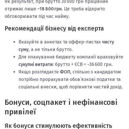
Як результат, при брутто 30 000 грн працівник
отримає лише
~18 800 грн
. Це треба відкрито
обговорювати під час найму.
Рекомендації бізнесу від експерта
Вказуйте в анкетах та оффер-листах
чисту
суму
, а не тільки брутто.
Для планування бюджету компанії враховуйте
сукупні витрати
: брутто + ЄСВ = ~36 600 грн.
Якщо розглядаєте
ФОП
, спільно з кандидатом
потрібно прорахувати обов’язкові податки та
соціальні внески, щоб порівняти чистий дохід.
Бонуси, соцпакет і нефінансові
привілеї
Як бонуси стимулюють ефективність