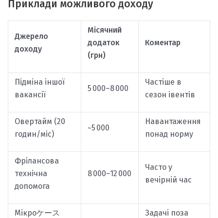
Приклади можливого доходу
Місячний
Джерело
додаток
Коментар
доходу
(грн)
Підміна іншої
Частіше в
5 000–8 000
вакансії
сезон івентів
Овертайм (20
Навантаження
~5 000
годин/міс)
понад норму
Фрілансова
Часто у
технічна
8 000–12 000
вечірній час
допомога
Мікроケース
Задачі поза