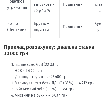
Податкові
військовий
Працівник
із за
утримання
збір 1,5 %
після
Нетто
Брутто –
Сума 
Працівник
(Чистими)
податки
руки
Приклад розрахунку: ідеальна ставка
30 000 грн
Віднімаємо ЄСВ (22 %) →
ЄСВ = 6 600 грн
До оподаткування: 23 400 грн
Утримується з бази ПДФО (18 %) → 4 212 грн
Військовий збір (1,5 %) → 351 грн
Чистими на руки
= ~18 837 грн