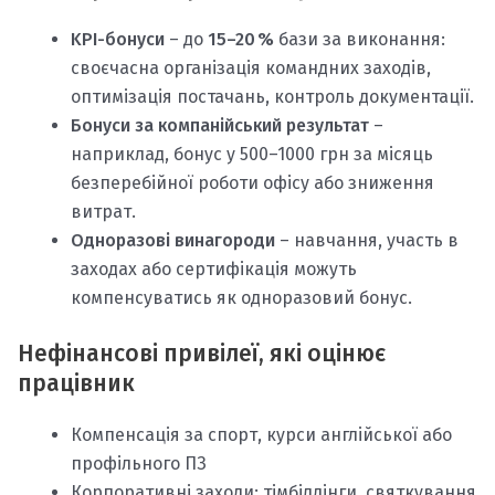
KPI-бонуси
– до
15–20 %
бази за виконання:
своєчасна організація командних заходів,
оптимізація постачань, контроль документації.
Бонуси за компанійський результат
–
наприклад, бонус у 500–1000 грн за місяць
безперебійної роботи офісу або зниження
витрат.
Одноразові винагороди
– навчання, участь в
заходах або сертифікація можуть
компенсуватись як одноразовий бонус.
Нефінансові привілеї, які оцінює
працівник
Компенсація за спорт, курси англійської або
профільного ПЗ
Корпоративні заходи: тімбілдінги, святкування