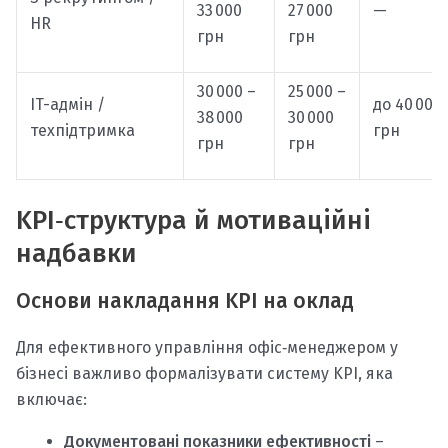
33 000
27 000
—
HR
грн
грн
30 000 –
25 000 –
IT-адмін /
до 40 000
38 000
30 000
техпідтримка
грн
грн
грн
KPI‑структура й мотиваційні
надбавки
Основи накладання KPI на оклад
Для ефективного управління офіс‑менеджером у
бізнесі важливо формалізувати систему KPI, яка
включає:
Документовані показники ефективності
–