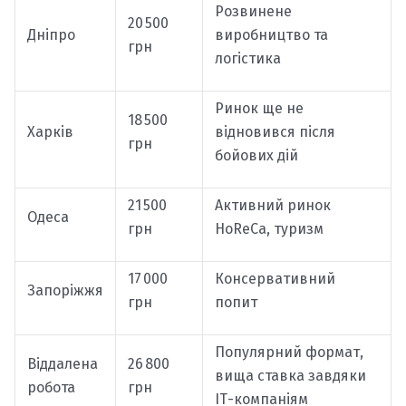
Розвинене
20 500
Дніпро
виробництво та
грн
логістика
Ринок ще не
18 500
Харків
відновився після
грн
бойових дій
21 500
Активний ринок
Одеса
грн
HoReCa, туризм
17 000
Консервативний
Запоріжжя
грн
попит
Популярний формат,
Віддалена
26 800
вища ставка завдяки
робота
грн
ІТ-компаніям