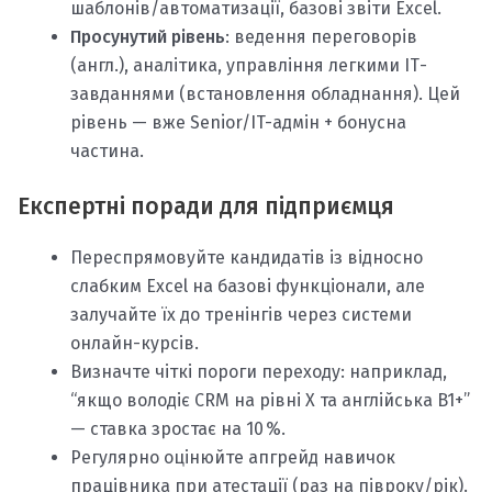
шаблонів/автоматизації, базові звіти Excel.
Просунутий рівень
: ведення переговорів
(англ.), аналітика, управління легкими ІТ-
завданнями (встановлення обладнання). Цей
рівень — вже Senior/IT-адмін + бонусна
частина.
Експертні поради для підприємця
Переспрямовуйте кандидатів із відносно
слабким Excel на базові функціонали, але
залучайте їх до тренінгів через системи
онлайн-курсів.
Визначте чіткі пороги переходу: наприклад,
“якщо володіє CRM на рівні X та англійська B1+”
— ставка зростає на 10 %.
Регулярно оцінюйте апгрейд навичок
працівника при атестації (раз на півроку/рік).