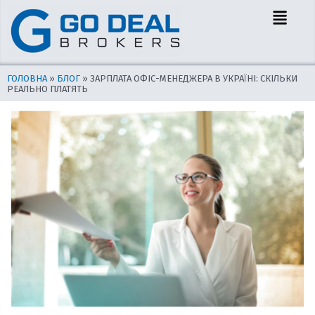
Перейти
Навігація
Menu
до
по
вмісту
запису
ГОЛОВНА
»
БЛОГ
»
ЗАРПЛАТА ОФІС-МЕНЕДЖЕРА В УКРАЇНІ: СКІЛЬКИ
РЕАЛЬНО ПЛАТЯТЬ