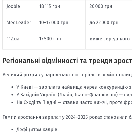
Jooble
18 115 грн
20 000 грн
MedLeader
10–17 000 грн
до 22 000 грн
112.ua
17 500 грн
вище середнього
Регіональні відмінності та тренди зрос
Великий розрив у зарплатах спостерігається між столи
У Києві — зарплата найвища через конкуренцію з
У Західній Україні (Львів, Івано-Франківськ) — с
На Сході та Півдні — ставки часто нижчі, проте ф
Темпи зростання зарплат у 2024–2025 роках становили бл
Дефіцитом кадрів.