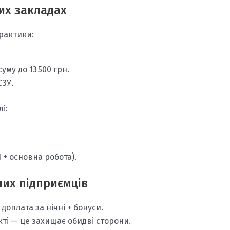
их закладах
рактики:
уму до 13 500 грн.
СЗУ.
і:
+ основна робота).
них підприємців
доплата за нічні + бонуси.
ті — це захищає обидві сторони.