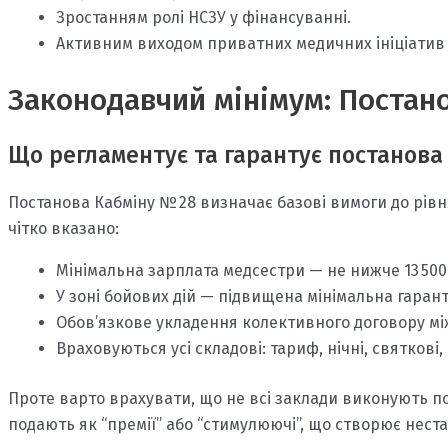
Зростанням ролі НСЗУ у фінансуванні.
Активним виходом приватних медичних ініціатив 
Законодавчий мінімум: Постан
Що регламентує та гарантує постанова
Постанова Кабміну № 28 визначає базові вимоги до рівня
чітко вказано:
Мінімальна зарплата медсестри — не нижче 13 500 г
У зоні бойових дій — підвищена мінімальна гаранті
Обов’язкове укладення колективного договору мі
Враховуються усі складові: тариф, нічні, святкові,
Проте варто врахувати, що не всі заклади виконують п
подають як “премії” або “стимулюючі”, що створює неста