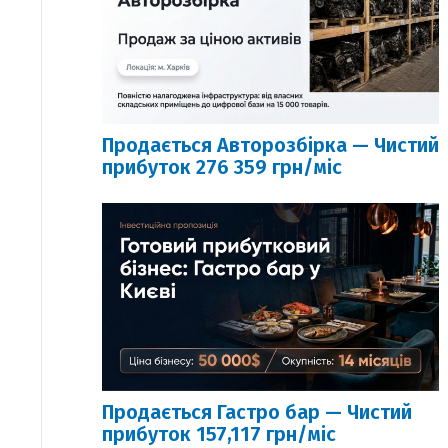
Продається Авторозбірка — Чистий
прибуток 276 359 грн/міс
Продається Гастро бар — Чистий
прибуток 157,117 грн/міс