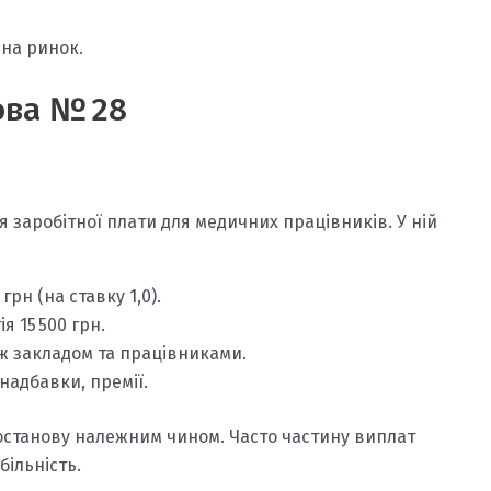
на ринок.
ова № 28
 заробітної плати для медичних працівників. У ній
рн (на ставку 1,0).
я 15 500 грн.
ж закладом та працівниками.
 надбавки, премії.
останову належним чином. Часто частину виплат
більність.