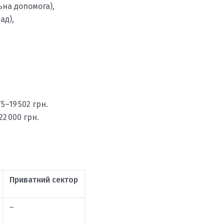
ьна допомога),
ад),
75–19 502 грн.
22 000 грн.
Приватний сектор
–