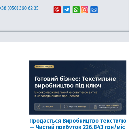
+38 (050) 360 62 35
Продається Виробництво текстилю
— Чистий прибуток 226,843 грн/міс