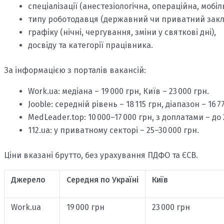
спеціалізації (анестезіологічна, операційна, мобіл
типу роботодавця (державний чи приватний закл
графіку (нічні, чергування, зміни у святкові дні),
досвіду та категорії працівника.
За інформацією з порталів вакансій:
Work.ua
: медіана – 19 000 грн, Київ – 23 000 грн.
Jooble
: середній рівень – 18 115 грн, діапазон – 16 7
MedLeader.top
: 10 000–17 000 грн, з доплатами – до 
112.ua
: у приватному секторі – 25–30 000 грн.
Ціни вказані брутто, без урахування ПДФО та ЄСВ.
Джерело
Середня по Україні
Київ
Work.ua
19 000 грн
23 000 грн