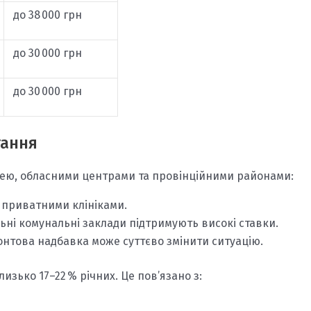
до 38 000 грн
до 30 000 грн
до 30 000 грн
тання
цею, обласними центрами та провінційними районами:
 приватними клініками.
ильні комунальні заклади підтримують високі ставки.
ронтова надбавка може суттєво змінити ситуацію.
изько 17–22 % річних. Це пов’язано з: