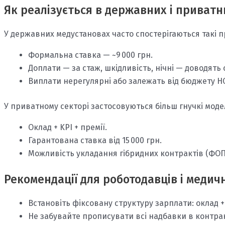
Як реалізується в державних і приватн
У державних медустановах часто спостерігаються такі п
Формальна ставка — ~9 000 грн.
Доплати — за стаж, шкідливість, нічні — доводять с
Виплати нерегулярні або залежать від бюджету Н
У приватному секторі застосовуються більш гнучкі модел
Оклад + KPI + премії.
Гарантована ставка від 15 000 грн.
Можливість укладання гібридних контрактів (ФОП 
Рекомендації для роботодавців і медич
Встановіть фіксовану структуру зарплати: оклад + 
Не забувайте прописувати всі надбавки в контрак