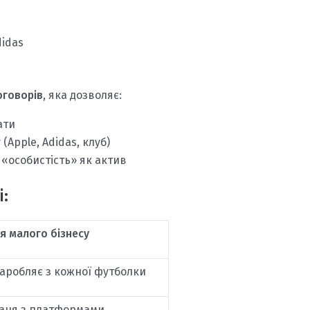
didas
оговорів
, яка дозволяє:
ати
Apple, Adidas, клуб)
 «особистість» як актив
і:
ля малого бізнесу
заробляє з кожної футболки
аця з платформами