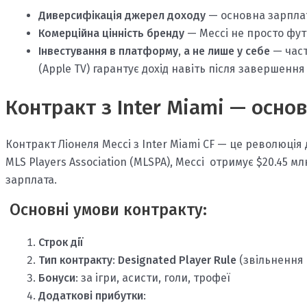
Диверсифікація джерел доходу
— основна зарплат
Комерційна цінність бренду
— Мессі не просто футб
Інвестування в платформу, а не лише у себе
— част
(Apple TV) гарантує дохід навіть після завершення
Контракт з Inter Miami — осно
Контракт Ліонеля Мессі з Inter Miami CF — це революція
MLS Players Association (MLSPA), Мессі отримує $20.45 м
зарплата.
Основні умови контракту:
Строк дії
Тип контракту
:
Designated Player Rule
(звільнення в
Бонуси
: за ігри, асисти, голи, трофеї
Додаткові прибутки
: