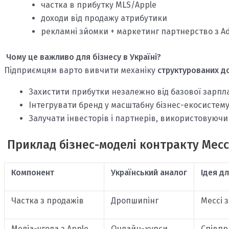
частка в прибутку MLS/Apple
доходи від продажу атрибутики
рекламні зйомки + маркетинг партнерство з A
Чому це важливо для бізнесу в Україні?
Підприємцям варто вивчити механіку
структурованих д
Захистити прибутки незалежно від базової зарпл
Інтегрувати бренд у масштабну бізнес-екосистему (
Залучати інвесторів і партнерів, використовуючи
Приклад бізнес-моделі контракту Месс
Компонент
Український аналог
Ідея д
Частка з продажів
Дропшипінг
Мессі 
Медіа-угода з Apple
Онлайн-курси
Співпр