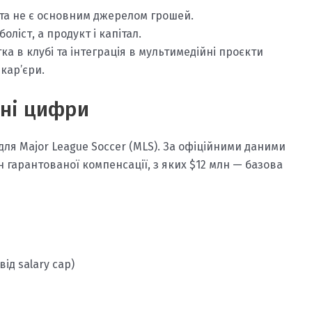
а не є основним джерелом грошей.
оліст, а продукт і капітал.
ка в клубі та інтеграція в мультимедійні проєкти
 кар’єри.
вні цифри
 для Major League Soccer (MLS). За офіційними даними
лн гарантованої компенсації, з яких $12 млн — базова
ід salary cap)