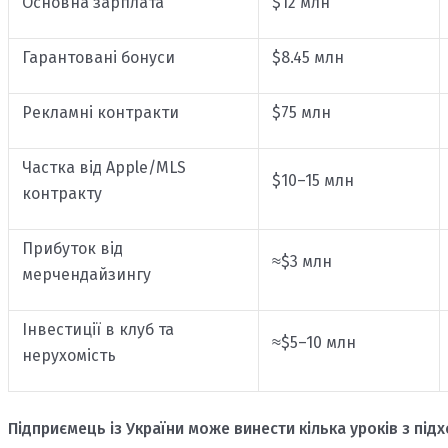
Основна зарплата
$12 млн
Гарантовані бонуси
$8.45 млн
Рекламні контракти
$75 млн
Частка від Apple/MLS
$10–15 млн
контракту
Прибуток від
≈$3 млн
мерчендайзингу
Інвестиції в клуб та
≈$5–10 млн
нерухомість
Підприємець із України може винести кілька уроків з під