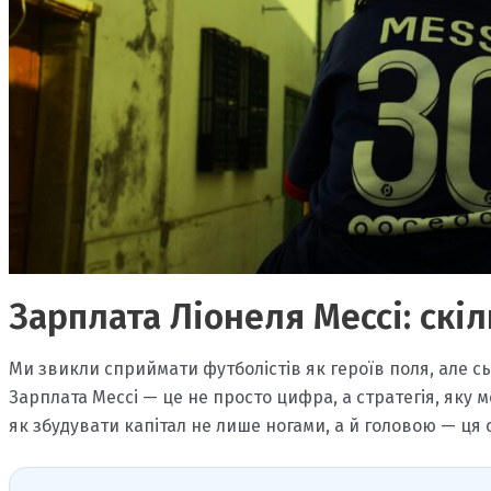
Зарплата Ліонеля Мессі: скі
Ми звикли сприймати футболістів як героїв поля, але сь
Зарплата Мессі — це не просто цифра, а стратегія, яку 
як збудувати капітал не лише ногами, а й головою — ця с