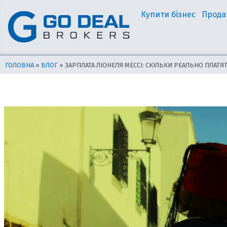
Перейти
Навігація
Купити бізнес
Прода
до
по
вмісту
запису
ГОЛОВНА
»
БЛОГ
»
ЗАРПЛАТА ЛІОНЕЛЯ МЕССІ: СКІЛЬКИ РЕАЛЬНО ПЛАТЯ