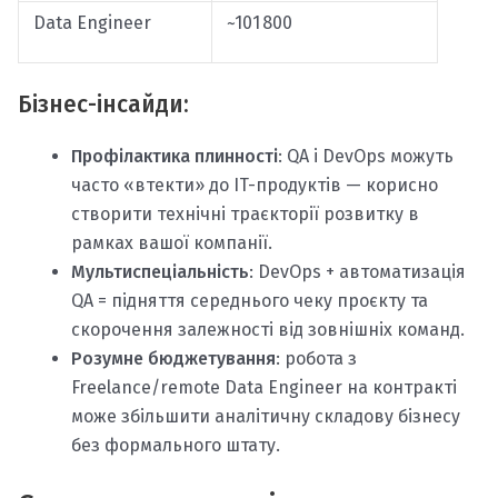
Data Engineer
~101 800
Бізнес-інсайди:
Профілактика плинності
: QA і DevOps можуть
часто «втекти» до IT-продуктів — корисно
створити технічні траєкторії розвитку в
рамках вашої компанії.
Мультиспеціальність
: DevOps + автоматизація
QA = підняття середнього чеку проєкту та
скорочення залежності від зовнішніх команд.
Розумне бюджетування
: робота з
Freelance/remote Data Engineer на контракті
може збільшити аналітичну складову бізнесу
без формального штату.