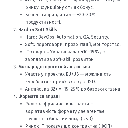
ринку; функціонують як бонус.
Бізнес виправданий — +20–30 %
продуктивності.
Hard та Soft Skills
Hard: DevOps, Automation, QA, Security.
Soft: переговори, презентації, менторство.
IT-сфера в Україні надає +10–15 % до
зарплати за soft-skill розвиток
Міжнародні проєкти й англійська
Участь у проєктах EU/US — можливість
заробляти з прив’язкою до USD.
Англійська B2+ = +15–25 % до базової ставки.
Формати співпраці
Remote, фриланс, контракти –
варіативність формату дає агентам
гнучкість і більший дохід (USD).
Ринок IT показує що контрактна (ФОП)