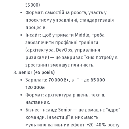
55 000)
Формат: самостійна робота, участь у
проєктному управлінні, стандартизація
процесів.
Інсайт: щоб утримати Middle, треба
забезпечити профільні тренінги
(архітектура, DevOps, управління
ризиками) — це закриває їхню потребу в
зростанні і зменшує плинність.
Senior (+5 років)
Зарплата:
70 000 ₴+
, в IT – до
85 000–
120 000₴
Формат: архітектура рішень, техлід,
наставник.
Бізнес-інсайд: Senior — це домашнє “ядро”
команди. Інвестиції в них мають
мультиплікативний ефект: +20–40 % росту