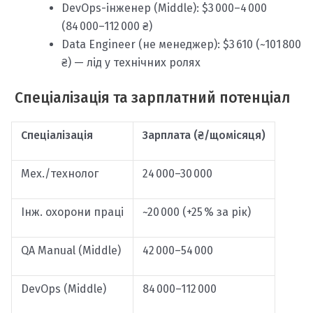
DevOps-інженер (Middle): $3 000–4 000
(84 000–112 000 ₴)
Data Engineer (не менеджер): $3 610 (~101 800
₴) — лід у технічних ролях
Спеціалізація та зарплатний потенціал
Спеціалізація
Зарплата (₴/щомісяця)
Мех./технолог
24 000–30 000
Інж. охорони праці
~20 000 (+25 % за рік)
QA Manual (Middle)
42 000–54 000
DevOps (Middle)
84 000–112 000