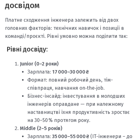
досвідом
Платне сходження інженера залежить від двох
головних факторів: технічних навичок і позиції в
команді/проєкті. Рівні умовно можна поділити так:
Рівні досвіду:
Junior (0–2 роки)
Зарплата:
17 000–30 000 ₴
Формат: повний робочий день, тім-
співпраця, навчання on‑the‑job.
Бізнес-інсайд: інвестування в молодших
інженерів оправдане — при належному
наставництві їхня продуктивність зростає
на 30–50 % протягом року.
Middle (2–5 років)
Зарплата:
35 000–55 000 ₴
(IT-інженери – до