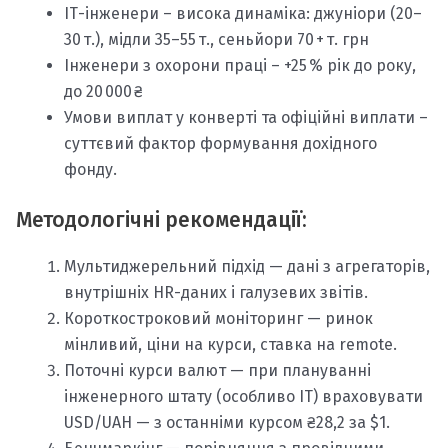
ІТ-інженери – висока динаміка: джуніори (20–
30 т.), мідли 35–55 т., сеньйори 70 + т. грн
Інженери з охорони праці – +25 % рік до року,
до 20 000 ₴
Умови виплат у конверті та офіційні виплати –
суттєвий фактор формування дохідного
фонду.
Методологічні рекомендації:
Мультиджерельний підхід — дані з агрегаторів,
внутрішніх HR-даних і галузевих звітів.
Короткостроковий моніторинг — ринок
мінливий, ціни на курси, ставка на remote.
Поточні курси валют — при плануванні
інженерного штату (особливо IT) враховувати
USD/UAH — з останніми курсом ₴28,2 за $1.