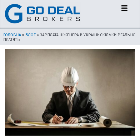
Перейти
Навігація
Menu
до
по
вмісту
запису
ГОЛОВНА
»
БЛОГ
»
ЗАРПЛАТА ІНЖЕНЕРА В УКРАЇНІ: СКІЛЬКИ РЕАЛЬНО
ПЛАТЯТЬ