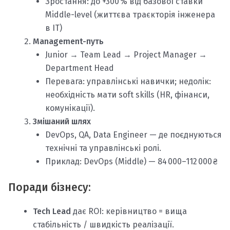
Зростання: до +300 % від базової ставки
Middle-level (життєва траєкторія інженера
в IT)
Management-путь
Junior → Team Lead → Project Manager →
Department Head
Перевага: управлінські навички; недолік:
необхідність мати soft skills (HR, фінанси,
комунікації).
Змішаний шлях
DevOps, QA, Data Engineer — де поєднуються
технічні та управлінські ролі.
Приклад: DevOps (Middle) — 84 000–112 000 ₴
Поради бізнесу:
Tech Lead
дає ROI: керівництво = вища
стабільність / швидкість реалізації.