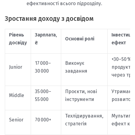
ефективності всього підрозділу.
Зростання доходу з досвідом
Рівень
Зарплата,
Інвестиці
Основні ролі
досвіду
₴
ефект
+30–50 %
17 000–
Виконує
Junior
продукти
30 000
завдання
через тр
35 000–
Проєкти, нові
Утриманн
Middle
55 000
інструменти
розвиток
Техлідирування,
Мультипл
Senior
70 000+
стратегія
ефект ко