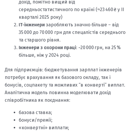
дохід, помітно вищий від
середньостатистичного по країні (≈23 460 ₴ у ІІ
кварталі 2025 року)
IT-інженери
заробляють значно більше – від
35 000 до 70 000 грн для спецалістів середнього
та старшого рівня.
Інженери з охорони праці
: ~20 000 грн, на 25 %
більше, ніж у 2024 році.
Для підприємців: бюджетування зарплат інженерів
потребує врахування як базового окладу, так і
бонусів, соцпакету та можливих “в конверті” виплат.
Аналітична модель повинна моделювати дохід
співробітника як поєднання:
базова ставка;
бонуси/премії;
«конвертні» виплати;