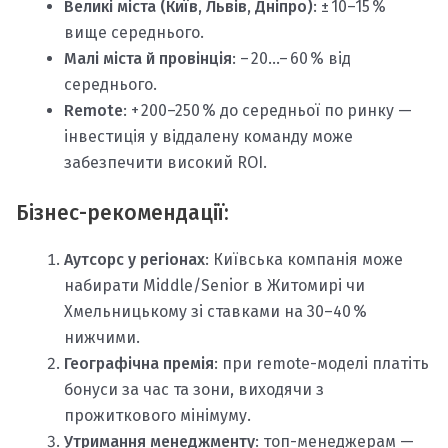
Великі міста (Київ, Львів, Дніпро)
: ± 10–15 %
вище середнього.
Малі міста й провінція
: – 20…– 60 % від
середнього.
Remote
: + 200–250 % до середньої по ринку —
інвестиція у віддалену команду може
забезпечити високий ROI.
Бізнес-рекомендації:
Аутсорс у регіонах
: Київська компанія може
набирати Middle/Senior в Житомирі чи
Хмельницькому зі ставками на 30–40 %
нижчими.
Географічна премія
: при remote-моделі платіть
бонуси за час та зони, виходячи з
прожиткового мінімуму.
Утримання менеджменту
: топ-менеджерам —