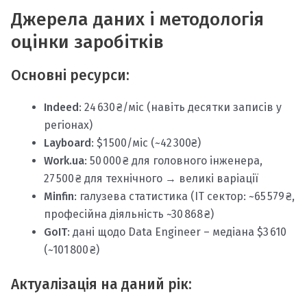
Джерела даних і методологія
оцінки заробітків
Основні ресурси:
Indeed
: 24 630 ₴/міс (навіть десятки записів у
регіонах)
Layboard
: $1 500/міс (~42 300₴)
Work.ua
: 50 000 ₴ для головного інженера,
27 500 ₴ для технічного → великі варіації
Minfin
: галузева статистика (ІТ сектор: ~65 579 ₴,
професійна діяльність ~30 868 ₴)
GoIT
: дані щодо Data Engineer – медіана $3 610
(~101 800 ₴)
Актуалізація на даний рік: