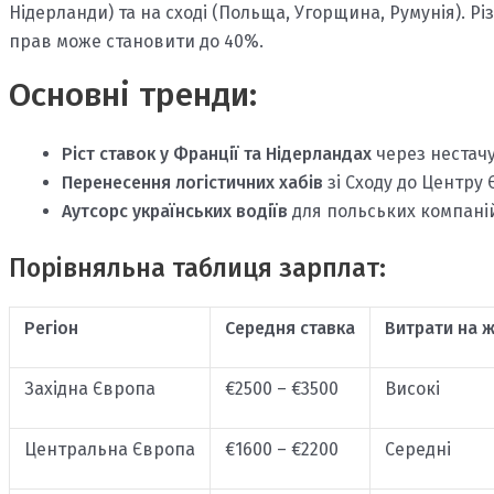
Нідерланди) та на сході (Польща, Угорщина, Румунія). Рі
прав може становити до 40%.
Основні тренди:
Ріст ставок у Франції та Нідерландах
через нестачу
Перенесення логістичних хабів
зі Сходу до Центру 
Аутсорс українських водіїв
для польських компаній
Порівняльна таблиця зарплат:
Регіон
Середня ставка
Витрати на 
Західна Європа
€2500 – €3500
Високі
Центральна Європа
€1600 – €2200
Середні