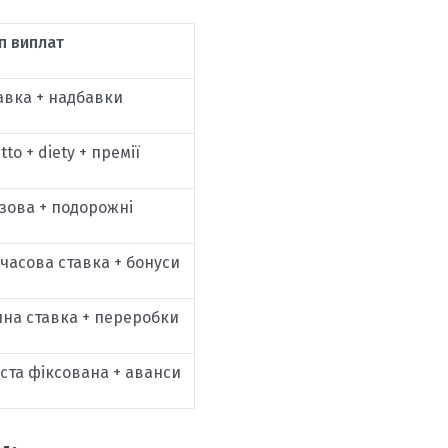
п виплат
авка + надбавки
tto + diety + премії
зова + подорожні
часова ставка + бонуси
чна ставка + переробки
ста фіксована + аванси