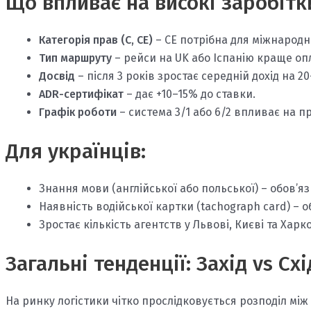
Що впливає на високі заробітк
Категорія прав (C, CE)
– CE потрібна для міжнародн
Тип маршруту
– рейси на UK або Іспанію краще оп
Досвід
– після 3 років зростає середній дохід на 2
ADR-сертифікат
– дає +10–15% до ставки.
Графік роботи
– система 3/1 або 6/2 впливає на п
Для українців:
Знання мови (англійської або польської) – обов’я
Наявність водійської картки (tachograph card) – о
Зростає кількість агентств у Львові, Києві та Хар
Загальні тенденції: Захід vs Схі
На ринку логістики чітко прослідковується розподіл між