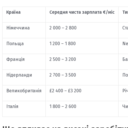
Країна
Середня чиста зарплата €/міс
Ти
Німеччина
2 000 – 2 800
Ст
Польща
1 200 – 1 800
Ne
Франція
2 500 – 3 200
Ба
Нідерланди
2 700 – 3 500
По
Великобританія
£2 400 – £3 200
Рі
Італія
1 800 – 2 600
Чи