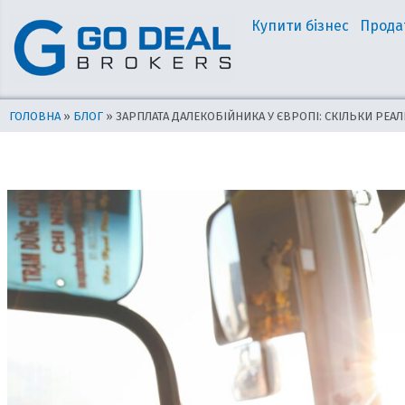
Перейти
Навігація
Купити бізнес
Прода
до
по
вмісту
запису
ГОЛОВНА
»
БЛОГ
»
ЗАРПЛАТА ДАЛЕКОБІЙНИКА У ЄВРОПІ: СКІЛЬКИ РЕА