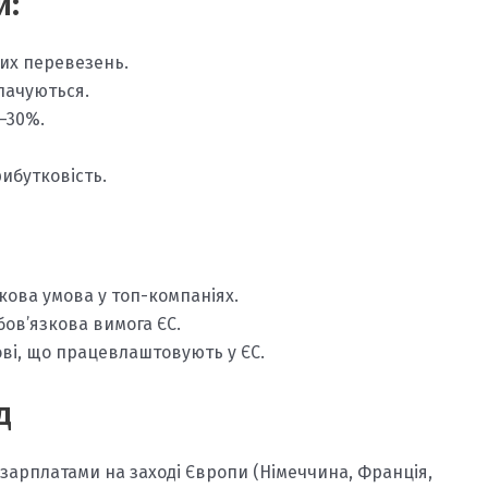
и:
их перевезень.
лачуються.
0–30%.
рибутковість.
зкова умова у топ-компаніях.
бов’язкова вимога ЄС.
кові, що працевлаштовують у ЄС.
д
 зарплатами на заході Європи (Німеччина, Франція,