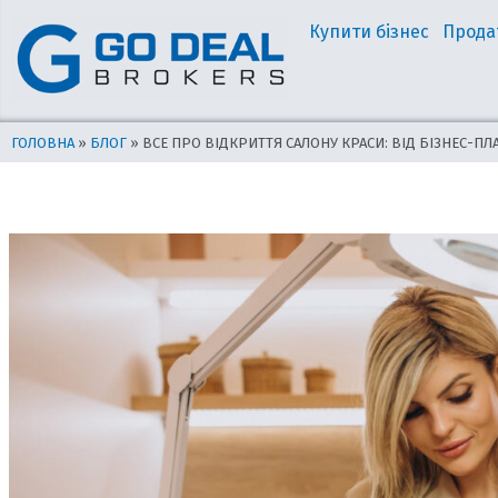
Перейти
Навігація
Купити бізнес
Прода
до
по
вмісту
запису
ГОЛОВНА
»
БЛОГ
»
ВСЕ ПРО ВІДКРИТТЯ САЛОНУ КРАСИ: ВІД БІЗНЕС-ПЛ