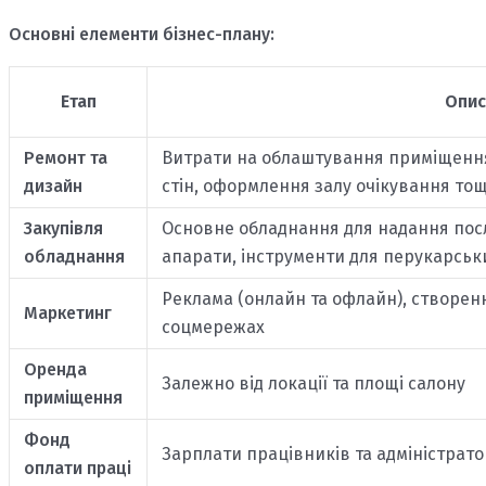
Основні елементи бізнес-плану:
Етап
Опис
Ремонт та
Витрати на облаштування приміщенн
дизайн
стін, оформлення залу очікування тощ
Закупівля
Основне обладнання для надання послу
обладнання
апарати, інструменти для перукарськи
Реклама (онлайн та офлайн), створен
Маркетинг
соцмережах
Оренда
Залежно від локації та площі салону
приміщення
Фонд
Зарплати працівників та адміністрато
оплати праці