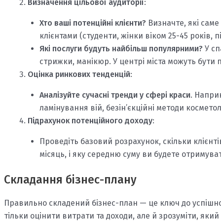
Визначення цільової аудиторії
:
Хто ваші потенційні клієнти?
Визначте, які саме
клієнтами (студенти, жінки віком 25-45 років, 
Які послуги будуть найбільш популярними?
У сп
стрижки, манікюр. У центрі міста можуть бути 
Оцінка ринкових тенденцій
:
Аналізуйте сучасні тренди у сфері краси
. Напри
ламінування вій, безін’єкційні методи косметоло
Підрахунок потенційного доходу
:
Проведіть базовий розрахунок, скільки клієнті
місяць, і яку середню суму ви будете отримуват
Складання бізнес-плану
Правильно складений бізнес-план — це ключ до успішно
тільки оцінити витрати та доходи, але й зрозуміти, який