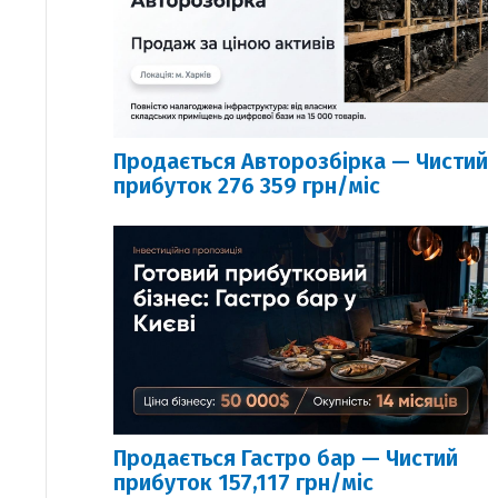
Продається Авторозбірка — Чистий
прибуток 276 359 грн/міс
Продається Гастро бар — Чистий
прибуток 157,117 грн/міс