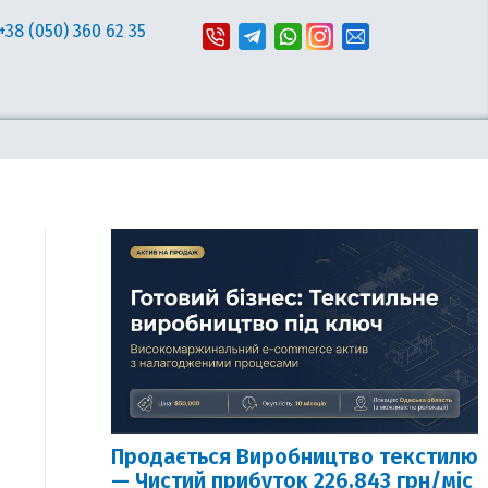
+38 (050) 360 62 35
Продається Виробництво текстилю
— Чистий прибуток 226,843 грн/міс