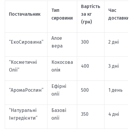
Вартість
Тип
Час
Постачальник
за кг
сировини
доставки
(грн)
Алое
“ЕкоСировина”
300
2 дні
вера
“Косметичні
Кокосова
400
3 дні
Олії”
олія
Ефірні
“АромаРослин”
500
1 день
олії
“Натуральні
Базові
350
4 дні
Інгредієнти”
олії