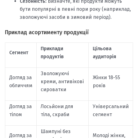
Сезонність:
Визначте, які продукти можуть
бути популярні в певні пори року (наприклад,
зволожуючі засоби в зимовий період).
Приклад асортименту продукції
Приклади
Цільова
Сегмент
продуктів
аудиторія
Зволожуючі
Догляд за
Жінки 18-55
креми, антивікові
обличчям
років
сироватки
Догляд за
Лосьйони для
Універсальний
тілом
тіла, скраби
сегмент
Шампуні без
Догляд за
Молоді жінки,