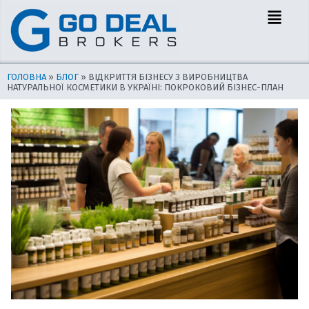
Перейти
Навігація
Menu
до
по
вмісту
запису
ГОЛОВНА
»
БЛОГ
»
ВІДКРИТТЯ БІЗНЕСУ З ВИРОБНИЦТВА
НАТУРАЛЬНОЇ КОСМЕТИКИ В УКРАЇНІ: ПОКРОКОВИЙ БІЗНЕС-ПЛАН