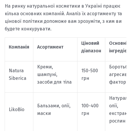
На ринку натуральної косметики в Україні працює
кілька основних компаній. Аналіз їх асортименту та
цінової політики допоможе вам зрозуміти, з ким ви
будете конкурувати.
Ціновий
Основні
Компанія
Асортимент
діапазон
інгредієн
Креми,
Боротьба
Natura
150-500
шампуні,
агресив
Siberica
грн
засоби для тіла
фактора
Натураль
Бальзами, олії,
100-400
олії,
LikoBio
маски
грн
екстракт
рослин