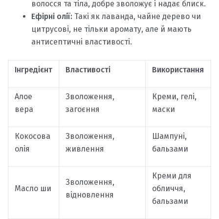
волосся та тіла, добре зволожує і надає блиск.
Ефірні олії:
Такі як лаванда, чайне дерево чи
цитрусові, не тільки аромату, але й мають
антисептичні властивості.
Інгредієнт
Властивості
Використання
Алое
Зволоження,
Креми, гелі,
вера
загоєння
маски
Кокосова
Зволоження,
Шампуні,
олія
живлення
бальзами
Креми для
Зволоження,
Масло ши
обличчя,
відновлення
бальзами