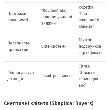
Rozetka:
“Кешбек” або
Програми
“Рівні
накопичувальні
лояльності
лояльності
знижки
клієнта”
Foxtrot:
Персональні
CRM-системи
подарункові
пропозиції
сертифікати
Citrus:
Ранній доступ
“Знижки
Email-розсилки
до акцій
тільки для
вас”
Скептичні клієнти (Skeptical Buyers)