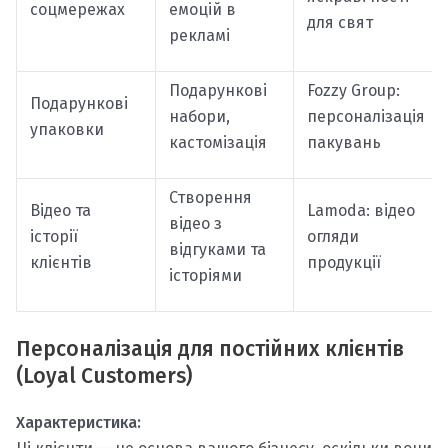
соцмережах
емоцій в
для свят
рекламі
Подарункові
Fozzy Group:
Подарункові
набори,
персоналізація
упаковки
кастомізація
пакувань
Створення
Відео та
Lamoda: відео
відео з
історії
огляди
відгуками та
клієнтів
продукції
історіями
Персоналізація для постійних клієнтів
(Loyal Customers)
Характеристика: