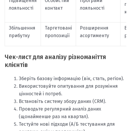
Підвищення
Особистий
Програми
пл
лояльності
контакт
лояльності
ка
Збільшення
Таргетовані
Розширення
Ви
прибутку
пропозиції
асортименту
ри
Чек-лист для аналізу різноманіття
клієнтів
Зберіть базову інформацію (вік, стать, регіон).
Використовуйте опитування для розуміння
цінностей і потреб.
Встановіть систему збору даних (CRM).
Проводьте регулярний аналіз даних
(щонайменше раз на квартал).
Тестуйте нові підходи (А/Б тестування для