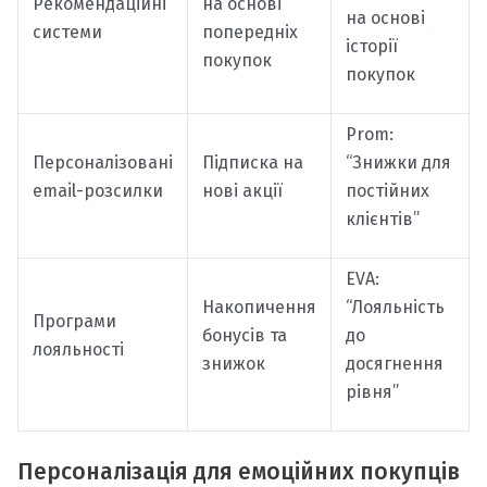
Рекомендаційні
на основі
на основі
системи
попередніх
історії
покупок
покупок
Prom:
Персоналізовані
Підписка на
“Знижки для
email-розсилки
нові акції
постійних
клієнтів”
EVA:
Накопичення
“Лояльність
Програми
бонусів та
до
лояльності
знижок
досягнення
рівня”
Персоналізація для емоційних покупців