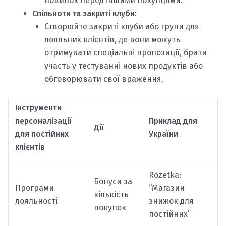
новинок перед іншими покупцями.
Спільноти та закриті клуби:
Створюйте закриті клуби або групи для
лояльних клієнтів, де вони можуть
отримувати спеціальні пропозиції, брати
участь у тестуванні нових продуктів або
обговорювати свої враження.
Інструменти
персоналізації
Приклад для
Дії
для постійних
України
клієнтів
Rozetka:
Бонуси за
Програми
“Магазин
кількість
лояльності
знижок для
покупок
постійних”