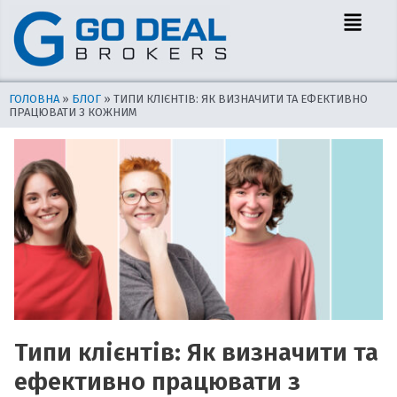
Перейти
Навігація
Menu
до
по
вмісту
запису
ГОЛОВНА
»
БЛОГ
»
ТИПИ КЛІЄНТІВ: ЯК ВИЗНАЧИТИ ТА ЕФЕКТИВНО
ПРАЦЮВАТИ З КОЖНИМ
Типи клієнтів: Як визначити та
ефективно працювати з