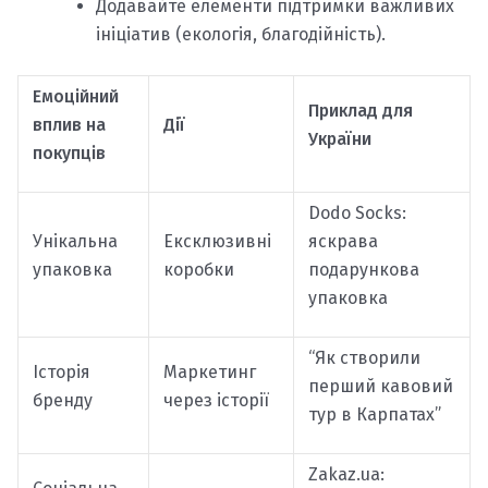
Додавайте елементи підтримки важливих
ініціатив (екологія, благодійність).
Емоційний
Приклад для
вплив на
Дії
України
покупців
Dodo Socks:
Унікальна
Ексклюзивні
яскрава
упаковка
коробки
подарункова
упаковка
“Як створили
Історія
Маркетинг
перший кавовий
бренду
через історії
тур в Карпатах”
Zakaz.ua: