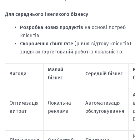
Для середнього і великого бізнесу
Розробка нових продуктів
на основі потреб
клієнтів.
Скорочення churn rate
(рівня відтоку клієнтів)
завдяки таргетованій роботі з лояльністю.
Малий
Ве
Вигода
Середній бізнес
бізнес
бі
Ан
Оптимізація
Локальна
Автоматизація
ве
витрат
реклама
обслуговування
да
Da
Кр