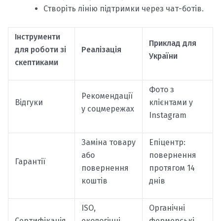
Створіть лінію підтримки через чат-ботів.
Інструменти
Приклад для
для роботи зі
Реалізація
України
скептиками
Фото з
Рекомендації
Відгуки
клієнтами у
у соцмережах
Instagram
Заміна товару
Епіцентр:
або
повернення
Гарантії
повернення
протягом 14
коштів
днів
ISO,
Органічні
Сертифікація
екологічні
фермерські