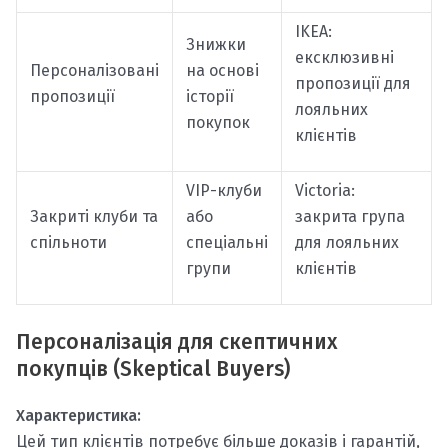
IKEA:
Знижки
ексклюзивні
Персоналізовані
на основі
пропозиції для
пропозиції
історії
лояльних
покупок
клієнтів
VIP-клуби
Victoria:
Закриті клуби та
або
закрита група
спільноти
спеціальні
для лояльних
групи
клієнтів
Персоналізація для скептичних
покупців (Skeptical Buyers)
Характеристика:
Цей тип клієнтів потребує більше доказів і гарантій,