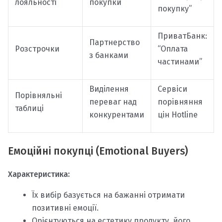
лояльності
покупки
покупку”
ПриватБанк:
Партнерство
Розстрочки
“Оплата
з банками
частинами”
Виділення
Сервіси
Порівняльні
переваг над
порівняння
таблиці
конкурентами
цін Hotline
Емоційні покупці (Emotional Buyers)
Характеристика:
Їх вибір базується на бажанні отримати
позитивні емоції.
Орієнтуються на естетику продукту, його