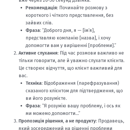
вже через 20-30 секунд дзвінка.
Рекомендація
: Починайте розмову з
короткого і чіткого представлення, без
зайвих слів.
Фраза
: “Доброго дня, я — [ім’я],
представляю компанію [назва], і хочу
допомогти вам у вирішенні [проблеми].”
Активне слухання
: Під час розмови важливо не
тільки говорити, але й уважно слухати клієнта.
Це створює відчуття, що клієнт важливий для
вас.
Техніка
: Відображення (парефразування)
сказаного клієнтом для підтвердження, що
ви його розумієте.
Фраза
: “Я розумію вашу проблему, і ось як
ми можемо допомогти…”
Пропозиція рішення, а не продукту
: Продавець,
який зосереджений на рішенні проблеми