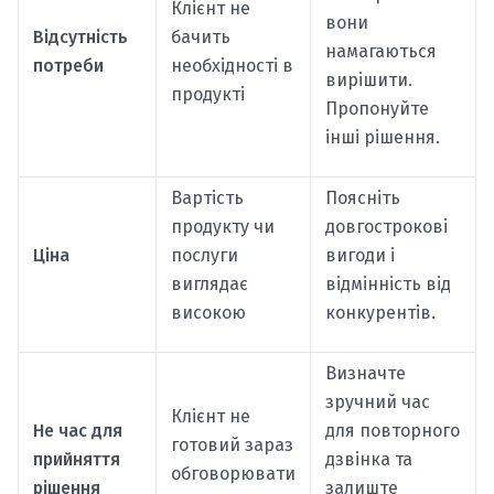
Клієнт не
вони
Відсутність
бачить
намагаються
потреби
необхідності в
вирішити.
продукті
Пропонуйте
інші рішення.
Вартість
Поясніть
продукту чи
довгострокові
Ціна
послуги
вигоди і
виглядає
відмінність від
високою
конкурентів.
Визначте
зручний час
Клієнт не
Не час для
для повторного
готовий зараз
прийняття
дзвінка та
обговорювати
рішення
залиште