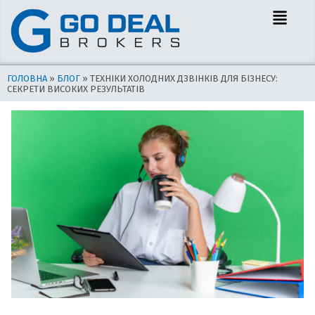
Перейти
Навігація
Menu
до
по
вмісту
запису
ГОЛОВНА
»
БЛОГ
»
ТЕХНІКИ ХОЛОДНИХ ДЗВІНКІВ ДЛЯ БІЗНЕСУ:
СЕКРЕТИ ВИСОКИХ РЕЗУЛЬТАТІВ