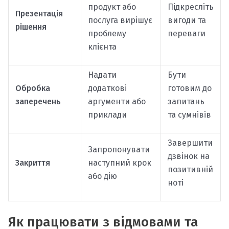
продукт або
Підкресліть
Презентація
послуга вирішує
вигоди та
рішення
проблему
переваги
клієнта
Надати
Бути
Обробка
додаткові
готовим до
заперечень
аргументи або
запитань
приклади
та сумнівів
Завершити
Запропонувати
дзвінок на
Закриття
наступний крок
позитивній
або дію
ноті
Як працювати з відмовами та