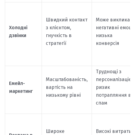
Швидкий контакт
Може викликат
Холодні
з клієнтом,
негативні емоції
дзвінки
гнучкість в
низька
стратегії
конверсія
Труднощі з
Масштабованість,
персоналізацією
Емейл-
вартість на
ризик
маркетинг
низькому рівні
потрапляння в
спам
Широке
Високі витрати,