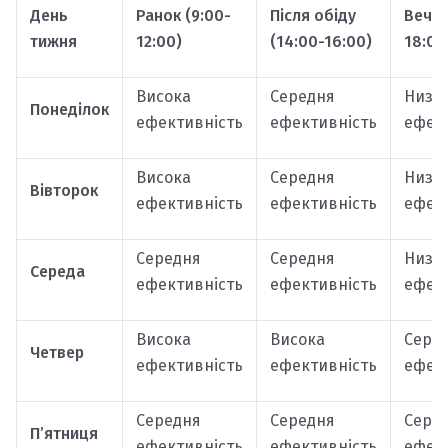
День
Ранок (9:00-
Після обіду
Вечір
тижня
12:00)
(14:00-16:00)
18:00
Висока
Середня
Низь
Понеділок
ефективність
ефективність
ефек
Висока
Середня
Низь
Вівторок
ефективність
ефективність
ефек
Середня
Середня
Низь
Середа
ефективність
ефективність
ефек
Висока
Висока
Сере
Четвер
ефективність
ефективність
ефек
Середня
Середня
Сере
П’ятниця
ефективність
ефективність
ефек