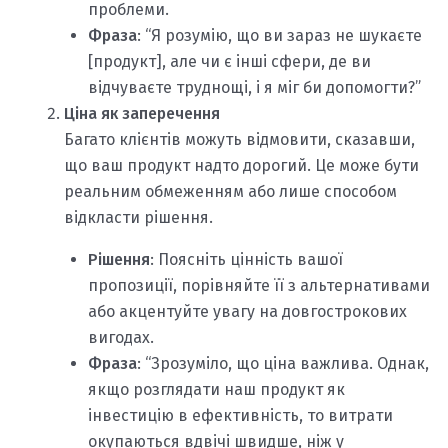
проблеми.
Фраза
: “Я розумію, що ви зараз не шукаєте
[продукт], але чи є інші сфери, де ви
відчуваєте труднощі, і я міг би допомогти?”
Ціна як заперечення
Багато клієнтів можуть відмовити, сказавши,
що ваш продукт надто дорогий. Це може бути
реальним обмеженням або лише способом
відкласти рішення.
Рішення
: Поясніть цінність вашої
пропозиції, порівняйте її з альтернативами
або акцентуйте увагу на довгострокових
вигодах.
Фраза
: “Зрозуміло, що ціна важлива. Однак,
якщо розглядати наш продукт як
інвестицію в ефективність, то витрати
окупаються вдвічі швидше, ніж у