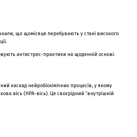
знали, що щомісяця перебувають у стані високого
ії.
овують антистрес-практики на щоденній основі.
дний каскад нейробіохімічних процесів, у якому
ова вісь (HPA-вісь). Це своєрідний “внутрішній