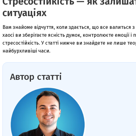
Стресостійкість — як залиша
ситуаціях
Вам знайоме відчуття, коли здається, що все валиться з р
хаосі ви зберігаєте ясність думок, контролюєте емоції 
стресостійкість. У статті нижче ви знайдете не лише тео
найбурхливіші часи.
Автор статті