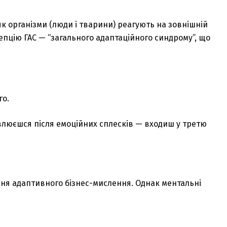
, як організми (люди і тварини) реагують на зовнішній
пцію ГАС — “загального адаптаційного синдрому”, що
го.
овлюєшся після емоційних сплесків — входиш у третю
ння адаптивного бізнес-мислення. Однак ментальні