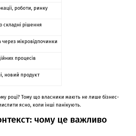
кації, роботи, ринку
о складні рішення
а через мікровідпочинки
ційних процесів
і, новий продукт
лому році? Тому що власники мають не лише бізнес-
мислити ясно, коли інші панікують.
онтекст: чому це важливо