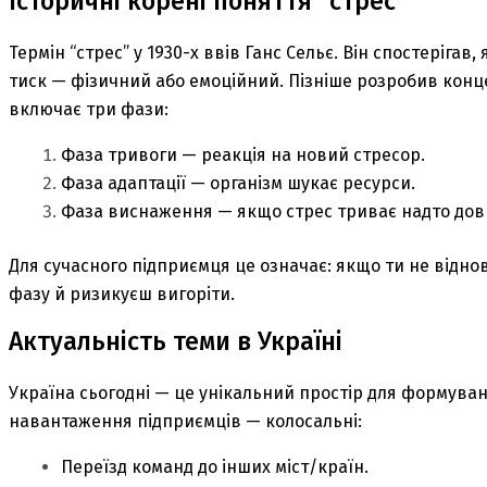
Історичні корені поняття “стрес”
Термін “стрес” у 1930-х ввів Ганс Сельє. Він спостерігав
тиск — фізичний або емоційний. Пізніше розробив конце
включає три фази:
Фаза тривоги — реакція на новий стресор.
Фаза адаптації — організм шукає ресурси.
Фаза виснаження — якщо стрес триває надто дов
Для сучасного підприємця це означає: якщо ти не відн
фазу й ризикуєш вигоріти.
Актуальність теми в Україні
Україна сьогодні — це унікальний простір для формува
навантаження підприємців — колосальні:
Переїзд команд до інших міст/країн.