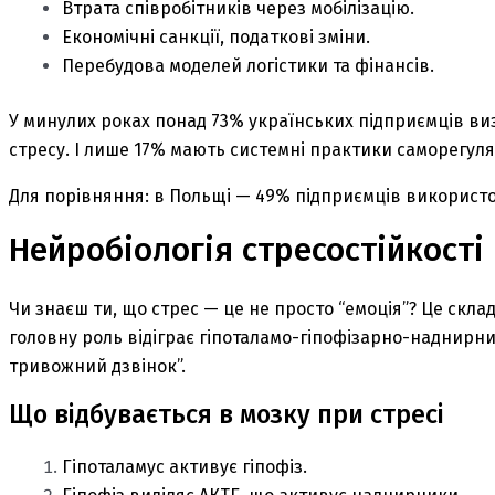
Втрата співробітників через мобілізацію.
Економічні санкції, податкові зміни.
Перебудова моделей логістики та фінансів.
У минулих роках понад 73% українських підприємців ви
стресу. І лише 17% мають системні практики саморегуляц
Для порівняння: в Польщі — 49% підприємців використ
Нейробіологія стресостійкості
Чи знаєш ти, що стрес — це не просто “емоція”? Це скла
головну роль відіграє гіпоталамо-гіпофізарно-наднирник
тривожний дзвінок”.
Що відбувається в мозку при стресі
Гіпоталамус активує гіпофіз.