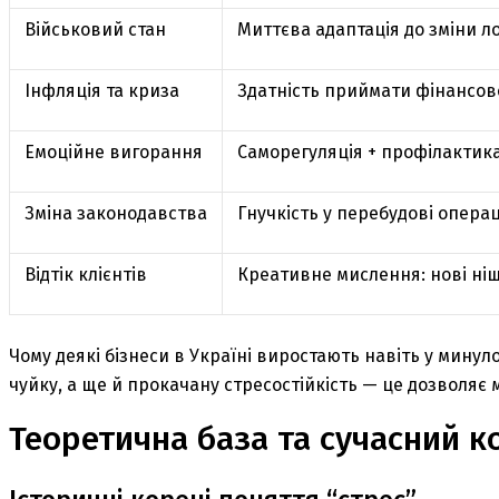
Військовий стан
Миттєва адаптація до зміни ло
Інфляція та криза
Здатність приймати фінансов
Емоційне вигорання
Саморегуляція + профілактик
Зміна законодавства
Гнучкість у перебудові опера
Відтік клієнтів
Креативне мислення: нові ніш
Чому деякі бізнеси в Україні виростають навіть у мину
чуйку, а ще й прокачану стресостійкість — це дозволяє 
Теоретична база та сучасний к