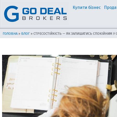
Перейти
Навігація
Купити бізнес
Прода
до
по
вмісту
запису
ГОЛОВНА
»
БЛОГ
»
СТРЕСОСТІЙКІСТЬ — ЯК ЗАЛИШАТИСЬ СПОКІЙНИМ У 