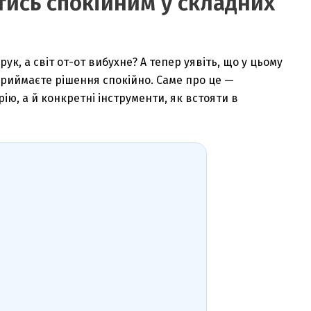
тись спокійним у складних
ук, а світ от-от вибухне? А тепер уявіть, що у цьому
і приймаєте рішення спокійно. Саме про це —
рію, а й конкретні інструменти, як встояти в