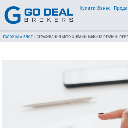
Перейти
Навігація
Купити бізнес
Прода
до
по
вмісту
запису
ГОЛОВНА
»
БЛОГ
»
СТРАХУВАННЯ АВТО ОНЛАЙН: МІФИ ТА РЕАЛЬНІ ПЕР