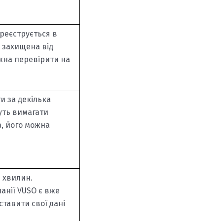
реєструється в
е захищена від
ожна перевірити на
и за декілька
уть вимагати
а, його можна
0 хвилин.
анії VUSO є вже
ставити свої дані