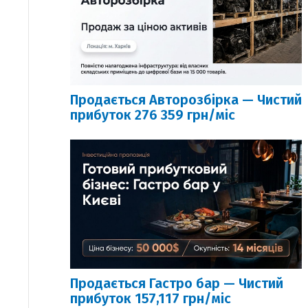
Продається Авторозбірка — Чистий
прибуток 276 359 грн/міс
Продається Гастро бар — Чистий
прибуток 157,117 грн/міс