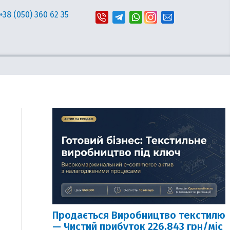
+38 (050) 360 62 35
Продається Виробництво текстилю
— Чистий прибуток 226,843 грн/міс