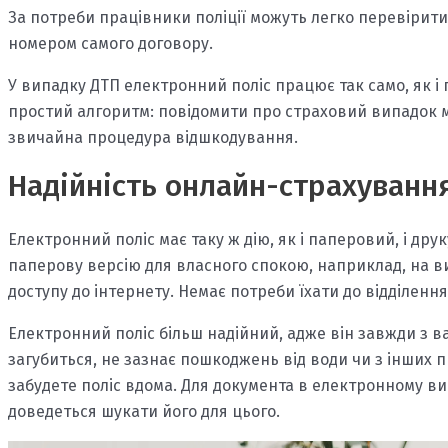
За потреби працівники поліції можуть легко перевірит
номером самого договору.
У випадку ДТП електронний поліс працює так само, як і
простий алгоритм: повідомити про страховий випадок м
звичайна процедура відшкодування.
Надійність онлайн-страхуванн
Електронний поліс має таку ж дію, як і паперовий, і др
паперову версію для власного спокою, наприклад, на в
доступу до інтернету. Немає потреби їхати до відділення
Електронний поліс більш надійний, адже він завжди з в
загубиться, не зазнає пошкоджень від води чи з інших
забудете поліс вдома. Для документа в електронному ви
доведеться шукати його для цього.