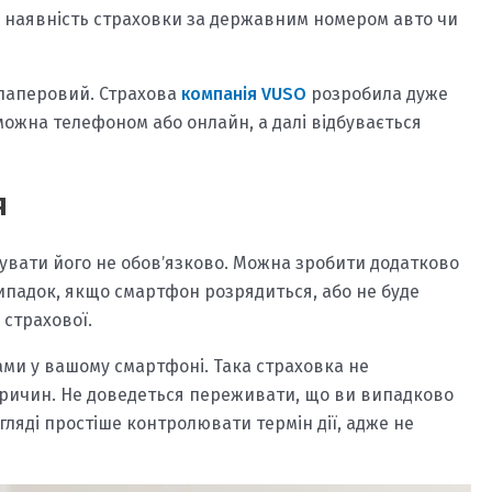
и наявність страховки за державним номером авто чи
 паперовий. Страхова
компанія VUSO
розробила дуже
ожна телефоном або онлайн, а далі відбувається
я
укувати його не обовʼязково. Можна зробити додатково
ипадок, якщо смартфон розрядиться, або не буде
 страхової.
ами у вашому смартфоні. Така страховка не
 причин. Не доведеться переживати, що ви випадково
гляді простіше контролювати термін дії, адже не