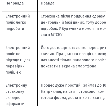
Неправда
Правда
Електронний
Страховка після придбання одразу 
поліс легко
центральній базі даних, тому добр
підробити
підробок. У будь-який момент її м
сайті МТСБУ
Електронний
Його достовірність легко перевірит
поліс не
хвилин. Працівники поліції не мож
підходить для
наявності тільки паперового поліс
перевірки
показати з екрана смартфона
поліцією
Електронну
Процес дуже простий і займає до 1
страховку
Наприклад, на сайті страхової комп
складно
готова форма, достатньо тільки під
оформити