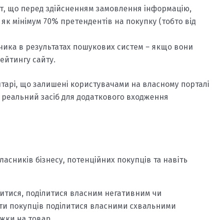
т, що перед здійсненням замовлення інформацію,
к мінімум 70% претендентів на покупку (тобто від
чика в результатах пошукових систем – якщо вони
ейтингу сайту.
ентарі, що залишені користувачами на власному порталі
а реальний засіб для додаткового входження
асників бізнесу, потенційних покупців та навіть
витися, поділитися власним негативним чи
ати покупців поділитися власними схвальними
жки на товар.