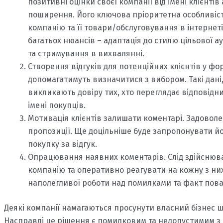
позитивні оцінки своєї компанії від імені клієнтів
поширення. Його ключова пріоритетна особливіст
компанію та її товари/обслуговування в інтернет
багатьох нюансів – адаптація до стилю цільової а
та стримування в вихвалянні.
Створення відгуків для потенційних клієнтів у фор
допомагатимуть визначитися з вибором. Такі дані
викликають довіру тих, хто переглядає відповідни
імені покупців.
Мотивація клієнтів залишати коментарі. Задоволе
пропозиції. Ще доцільніше буде запропонувати йо
покупку за відгук.
Опрацювання наявних коментарів. Слід здійснюв
компанію та оперативно реагувати на кожну з них.
наполегливої роботи над помилками та факт поваг
Деякі компанії намагаються просунути власний бізнес ш
Насправді це рішення є помилковим та недопустимим з т