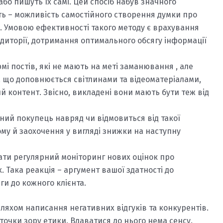
 або пишуть їх самі. Цей спосіб набув значного
ь – можливість самостійного створення думки про
і. Умовою ефективності такого методу є врахування
удиторії, дотримання оптимального обсягу інформації
мі постів, які не мають на меті заманювання , але
, що доповнюється світлинами та відеоматеріалами,
й контент. Звісно, викладені вони мають бути теж від
ний покупець навряд чи відмовиться від такої
му й заохочення у вигляді знижки на наступну
ати регулярний моніторинг нових оцінок про
 Така реакція – аргумент вашої здатності до
и до кожного клієнта.
ляхом написання негативних відгуків та конкурентів.
очки зору етики. Вдаватися до нього нема сенсу.