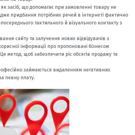
 як засіб, що допомагає при замовленні товару не
Адже придбання потрібних речей в інтернеті фактично
зпосереднього тактильного й візуального контакту з
ання сайту та залучення нових відвідувачів з
корисної інформації про пропоновані бізнесом
Це метод, щоб забезпечити ріс обсягів продажу та
і професійно займаються видаленням негативних
за певну плату.