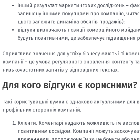
інший результат маркетингових досліджень – фак
залишену іншими покупцями про компанію, читає я
цього залежить динаміка обсягів продажів);
відгуки визначають позиції комерційного майдан
будуть позитивними, це забезпечує підвищення р
Сприятливе значення для успіху бізнесу мають і ті ком
компанії – це умова регулярного оновлення контенту т
низькочастотних запитів у відповідних текстах.
Для кого відгуки є корисними?
Такі користувацькі думки є однаково актуальними для вл
профільних сторонніх компаній.
Клієнти. Коментарі надають можливість їм висло
позитивним досвідом. Компанії можуть заохочув
враженнями, пропонуючи їм за це бонуси або зни