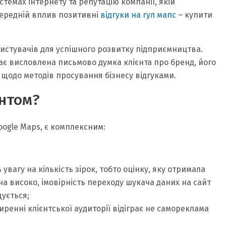
темах інтернету та репутацію компанії, якій
середній вплив позитивні
відгуки на гул мапс
– купити
ристувачів для успішного розвитку підприємництва.
ає висловлена письмово думка клієнта про бренд, його
и щодо методів просування бізнесу відгуками.
ентом?
oogle Maps, є комплексним:
увагу на кількість зірок, тобто оцінку, яку отримала
на високо, імовірність переходу шукача даних на сайт
ується;
енні клієнтської аудиторії відіграє не самореклама