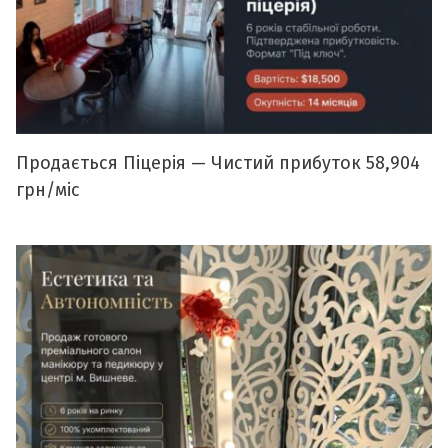
Продається Піцерія — Чистий прибуток 58,904
грн/міс