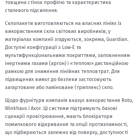
товщина стінок профілю та характеристика
сталевого підсилення.
Склопакети виготовляються на власних лініях із
використанням скла світових виробників; у
матеріалах компанії згадуються, зокрема, Guardian.
Доступні конфігурації з Low‑E та
мультифункціональними покриттями, заповненням
інертними газами (аргон) і «теплою» дистанційною
рамкою для зниження лінійних тепловтрат. Для
підвищених вимог до безпеки застосовують
загартоване або ламіноване (триплекс) скло.
Щодо фурнітури компанія вказує використання Roto,
Winkhaus і Axor. Ці системи підтримують базові
сценарії провітрювання, мають блокіратори
помилкового відкривання та опції протизламності,
що підбираються залежно від поверху, доступності