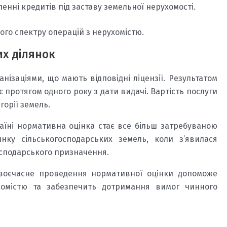
енні кредитів під заставу земельної нерухомості.
го спектру операцій з нерухомістю.
х ділянок
ізаціями, що мають відповідні ліцензії. Результатом
є протягом одного року з дати видачі. Вартість послуги
горії земель.
аїні нормативна оцінка стає все більш затребуваною
нку сільськогосподарських земель, коли з’явилася
осподарського призначення.
своєчасне проведення нормативної оцінки допоможе
хомістю та забезпечить дотримання вимог чинного