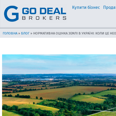
Перейти
Навігація
Купити бізнес
Прода
до
по
вмісту
запису
ГОЛОВНА
»
БЛОГ
»
НОРМАТИВНА ОЦІНКА ЗЕМЛІ В УКРАЇНІ: КОЛИ ЦЕ НЕ