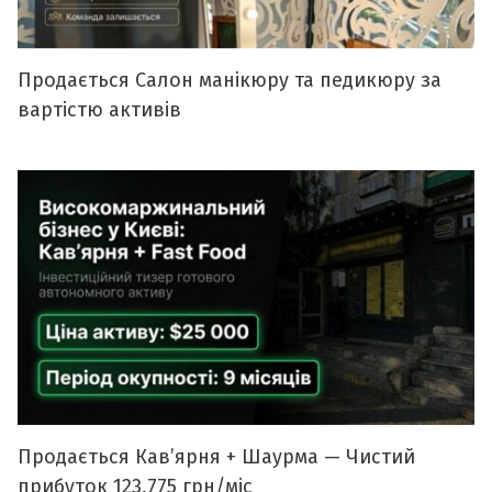
Продається Салон манікюру та педикюру за
вартістю активів
Продається Кавʼярня + Шаурма — Чистий
прибуток 123,775 грн/міс