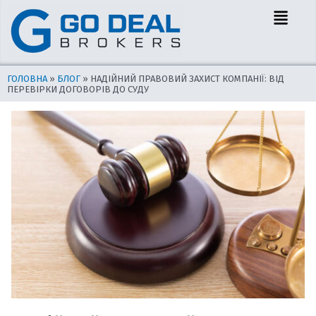
Перейти
Навігація
Menu
до
по
вмісту
запису
ГОЛОВНА
»
БЛОГ
»
НАДІЙНИЙ ПРАВОВИЙ ЗАХИСТ КОМПАНІЇ: ВІД
ПЕРЕВІРКИ ДОГОВОРІВ ДО СУДУ