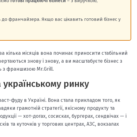
даємо
готові працюючі бізнеси
– з виручкою,
до франчайзера. Якщо вас цікавить готовий бізнес у
 за кілька місяців вона починає приносити стабільний
вертаються знову і знову, а ви масштабуєте бізнес з
ь з франшизою Mr.Grill.
на українському ринку
фаст-фуду в Україні. Вона стала прикладом того, як
вдяки грамотній стратегії, якісному продукту та
дукції — хот-догах, сосисках, бургерах, сендвічах — і
ів та куточків у торгових центрах, АЗС, вокзалах