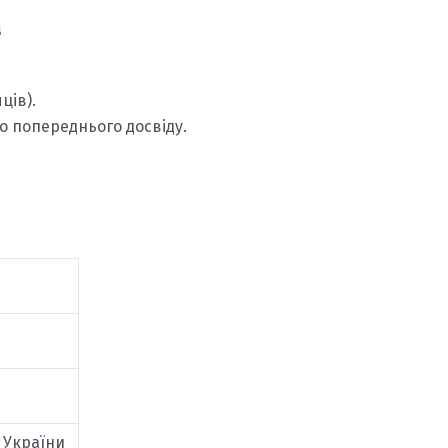
а
ців).
о попереднього досвіду.
х України