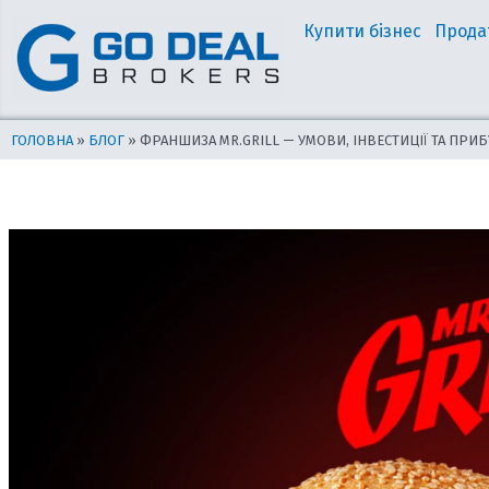
Перейти
Навігація
Купити бізнес
Прода
до
по
вмісту
запису
ГОЛОВНА
»
БЛОГ
»
ФРАНШИЗА MR.GRILL — УМОВИ, ІНВЕСТИЦІЇ ТА ПРИ