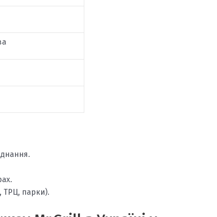
ва
аднання.
рах.
 ТРЦ, парки).