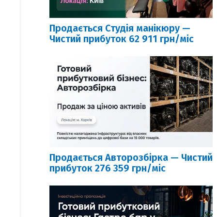
Продається Студія манікюру —
Чистий прибуток 62 911 грн/міс
Продається Авторозбірка — Чистий
прибуток 276 359 грн/міс