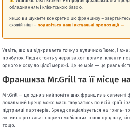
Увага:
Go Deal Brokers
НЕ продає франшизи
. Ми про
обладнанням і клієнтською базою.
Якщо ви шукаєте конкретно цю франшизу – звертайтесь 
схожій ніші –
подивіться наші актуальні пропозиції →
Уявіть, що ви відкриваєте точку з вуличною їжею, і вже
прибуток. Люди стоять у черзі за хот-догами, клієнти по
одного кіоску до цілої мережі. Це не мрія — це реальніст
Франшиза Mr.Grill та її місце 
Mr.Grill — це одна з найпомітніших франшиз в сегменті 
локальний бренд може масштабуватись по всій країні за
підтримці партнерів. Бренд спеціалізується на гриль-про
активно розвиває формат мобільних точок продажу, кіоск
тощо.