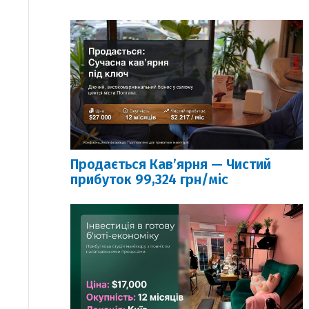
Продається Кавʼярня — Чистий
прибуток 99,324 грн/міс