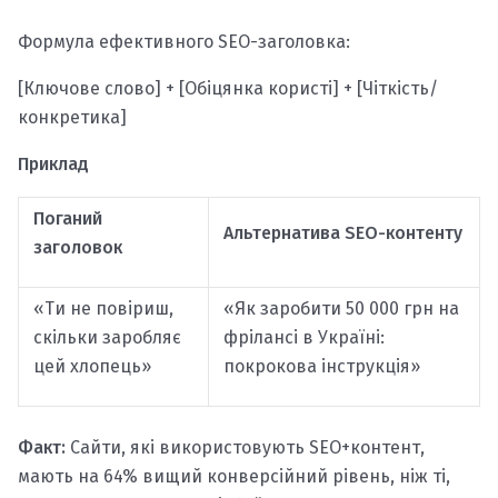
Формула ефективного SEO-заголовка:
[Ключове слово] + [Обіцянка користі] + [Чіткість/
конкретика]
Приклад
Поганий
Альтернатива SEO-контенту
заголовок
«Ти не повіриш,
«Як заробити 50 000 грн на
скільки заробляє
фрілансі в Україні:
цей хлопець»
покрокова інструкція»
Факт:
Сайти, які використовують SEO+контент,
мають на 64% вищий конверсійний рівень, ніж ті,