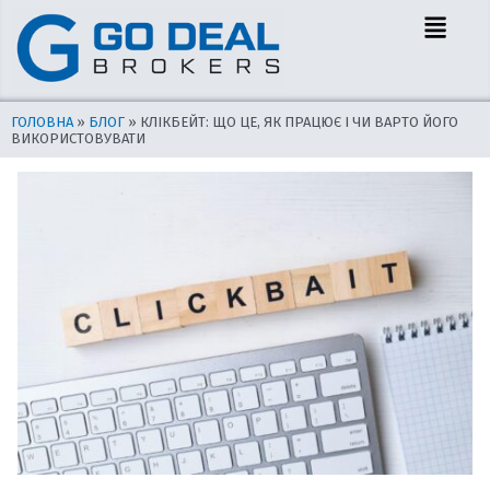
Перейти
Навігація
Menu
до
по
вмісту
запису
ГОЛОВНА
»
БЛОГ
»
КЛІКБЕЙТ: ЩО ЦЕ, ЯК ПРАЦЮЄ І ЧИ ВАРТО ЙОГО
ВИКОРИСТОВУВАТИ