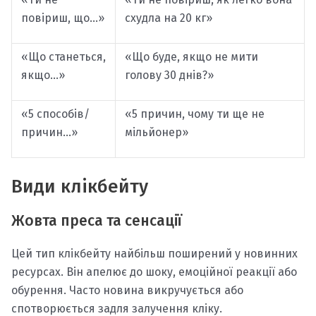
повіриш, що…»
схудла на 20 кг»
«Що станеться,
«Що буде, якщо не мити
якщо…»
голову 30 днів?»
«5 способів/
«5 причин, чому ти ще не
причин…»
мільйонер»
Види клікбейту
Жовта преса та сенсації
Цей тип клікбейту найбільш поширений у новинних
ресурсах. Він апелює до шоку, емоційної реакції або
обурення. Часто новина викручується або
спотворюється задля залучення кліку.