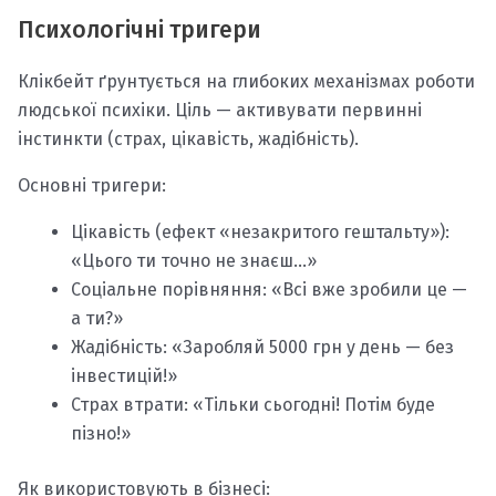
Психологічні тригери
Клікбейт ґрунтується на глибоких механізмах роботи
людської психіки. Ціль — активувати первинні
інстинкти (страх, цікавість, жадібність).
Основні тригери:
Цікавість (ефект «незакритого гештальту»):
«Цього ти точно не знаєш…»
Соціальне порівняння: «Всі вже зробили це —
а ти?»
Жадібність: «Заробляй 5000 грн у день — без
інвестицій!»
Страх втрати: «Тільки сьогодні! Потім буде
пізно!»
Як використовують в бізнесі: