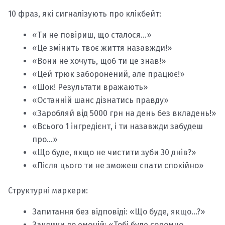
10 фраз, які сигналізують про клікбейт:
«Ти не повіриш, що сталося…»
«Це змінить твоє життя назавжди!»
«Вони не хочуть, щоб ти це знав!»
«Цей трюк заборонений, але працює!»
«Шок! Результати вражають»
«Останній шанс дізнатись правду»
«Заробляй від 5000 грн на день без вкладень!»
«Всього 1 інгредієнт, і ти назавжди забудеш
про…»
«Що буде, якщо не чистити зуби 30 днів?»
«Після цього ти не зможеш спати спокійно»
Структурні маркери:
Запитання без відповіді: «Що буде, якщо…?»
Заклики до емоцій: «Тобі буде соромно,