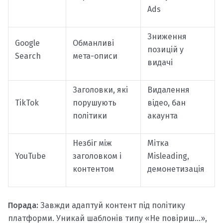
Ads
Зниження
Google
Обманливі
позицій у
Search
мета-описи
видачі
Заголовки, які
Видалення
TikTok
порушують
відео, бан
політики
акаунта
Незбіг між
Мітка
YouTube
заголовком і
Misleading,
контентом
демонетизація
Порада:
Завжди адаптуй контент під політику
платформи. Уникай шаблонів типу «Не повіриш…»,