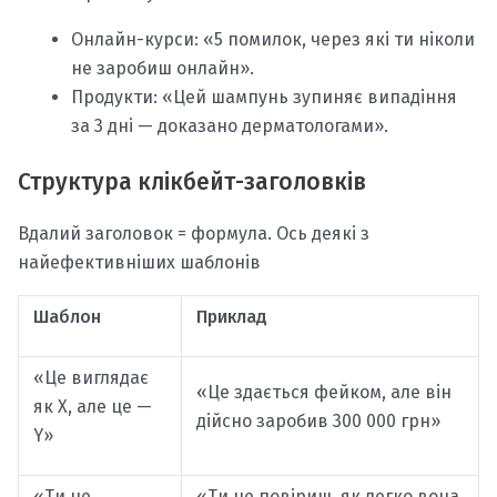
Онлайн-курси: «5 помилок, через які ти ніколи
не заробиш онлайн».
Продукти: «Цей шампунь зупиняє випадіння
за 3 дні — доказано дерматологами».
Структура клікбейт-заголовків
Вдалий заголовок = формула. Ось деякі з
найефективніших шаблонів
Шаблон
Приклад
«Це виглядає
«Це здається фейком, але він
як Х, але це —
дійсно заробив 300 000 грн»
Y»
«Ти не
«Ти не повіриш, як легко вона