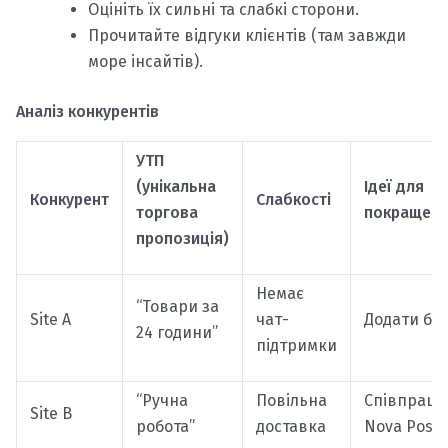
Оцініть їх сильні та слабкі сторони.
Прочитайте відгуки клієнтів (там завжди
море інсайтів).
Аналіз конкурентів
УТП
(унікальна
Ідеї для
Конкурент
Слабкості
торгова
покращен
пропозиція)
Немає
“Товари за
Site A
чат-
Додати бо
24 години”
підтримки
“Ручна
Повільна
Співпраця
Site B
робота”
доставка
Nova Posh