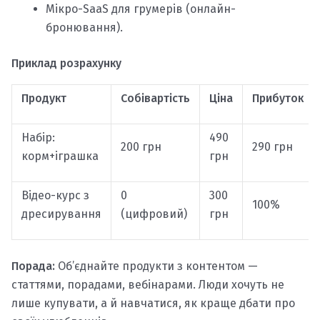
Мікро-SaaS для грумерів (онлайн-
бронювання).
Приклад розрахунку
Продукт
Собівартість
Ціна
Прибуток
Набір:
490
200 грн
290 грн
корм+іграшка
грн
Відео-курс з
0
300
100%
дресирування
(цифровий)
грн
Порада:
Об’єднайте продукти з контентом —
статтями, порадами, вебінарами. Люди хочуть не
лише купувати, а й навчатися, як краще дбати про