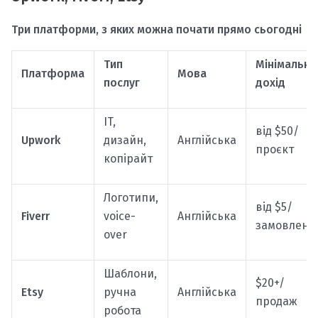
Три платформи, з яких можна почати прямо сьогодні
Тип
Мінімальни
Платформа
Мова
послуг
дохід
IT,
від $50/
Upwork
дизайн,
Англійська
проєкт
копірайт
Логотипи,
від $5/
Fiverr
voice-
Англійська
замовленн
over
Шаблони,
$20+/
Etsy
ручна
Англійська
продаж
робота