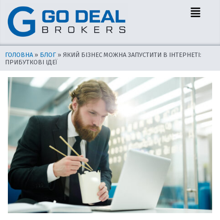
Перейти
Навігація
Menu
до
по
вмісту
запису
ГОЛОВНА
»
БЛОГ
»
ЯКИЙ БІЗНЕС МОЖНА ЗАПУСТИТИ В ІНТЕРНЕТІ:
ПРИБУТКОВІ ІДЕЇ