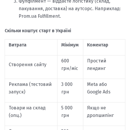
Фулфілмент — віддаєте логістику (склад,
пакування, доставка) на аутсорс. Наприклад:
Prom.ua Fulfillment.
Скільки коштує старт в Україні
Витрата
Мінімум
Коментар
600
Простий
Створення сайту
грн/міс
лендинг
Реклама (тестовий
3 000
Meta або
запуск)
грн
Google Ads
Товари на склад
5 000
Якщо не
(опц.)
грн
дропшипінг