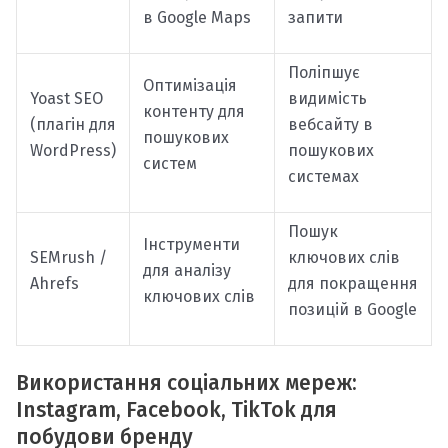
в Google Maps
запити
Поліпшує
Оптимізація
Yoast SEO
видимість
контенту для
(плагін для
вебсайту в
пошукових
WordPress)
пошукових
систем
системах
Пошук
Інструменти
SEMrush /
ключових слів
для аналізу
Ahrefs
для покращення
ключових слів
позицій в Google
Використання соціальних мереж:
Instagram, Facebook, TikTok для
побудови бренду