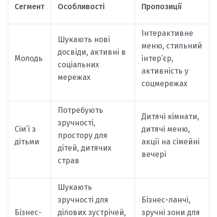
Сегмент
Особливості
Пропозиції
Інтерактивне
Шукають нові
меню, стильний
досвіди, активні в
Молодь
інтер’єр,
соціальних
активність у
мережах
соцмережах
Потребують
Дитячі кімнати,
зручності,
Сім’ї з
дитячі меню,
простору для
дітьми
акції на сімейні
дітей, дитячих
вечері
страв
Шукають
зручності для
Бізнес-ланчі,
Бізнес-
ділових зустрічей,
зручні зони для