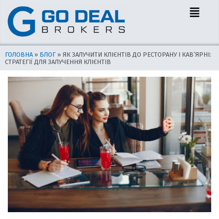
Перейти
Навігація
Menu
до
по
вмісту
запису
ГОЛОВНА
»
БЛОГ
»
ЯК ЗАЛУЧИТИ КЛІЄНТІВ ДО РЕСТОРАНУ І КАВ’ЯРНІ:
СТРАТЕГІЇ ДЛЯ ЗАЛУЧЕННЯ КЛІЄНТІВ