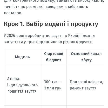
(для контрактного пошиву) вимагають високу якість,
точність по розмірах і колодкам, стабільність
поставок.
Крок 1. Вибір моделі і продукту
У 2026 році виробництво взуття в Україні можна
запустити у трьох принципово різних моделях:
Стартовий
Основний канал
Модель
бюджет
збуту
Ательє
300 тис –
Приватні клієнти,
індивідуального
1 млн грн
ремонт взуття
пошиття взуття