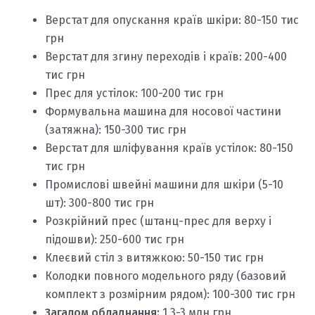
Верстат для опускання країв шкіри: 80-150 тис
грн
Верстат для згину переходів і країв: 200-400
тис грн
Прес для устілок: 100-200 тис грн
Формувальна машина для носової частини
(затяжна): 150-300 тис грн
Верстат для шліфування країв устілок: 80-150
тис грн
Промислові швейні машини для шкіри (5-10
шт): 300-800 тис грн
Розкрійний прес (штанц-прес для верху і
підошви): 250-600 тис грн
Клеєвий стіл з витяжкою: 50-150 тис грн
Колодки повного модельного ряду (базовий
комплект з розмірним рядом): 100-300 тис грн
Загалом обладнання:
1,3-3 млн грн