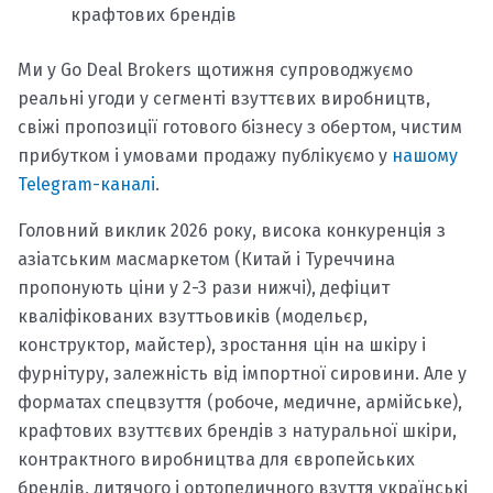
крафтових брендів
Ми у Go Deal Brokers щотижня супроводжуємо
реальні угоди у сегменті взуттєвих виробництв,
свіжі пропозиції готового бізнесу з обертом, чистим
прибутком і умовами продажу публікуємо у
нашому
Telegram-каналі
.
Головний виклик 2026 року, висока конкуренція з
азіатським масмаркетом (Китай і Туреччина
пропонують ціни у 2-3 рази нижчі), дефіцит
кваліфікованих взуттьовиків (модельєр,
конструктор, майстер), зростання цін на шкіру і
фурнітуру, залежність від імпортної сировини. Але у
форматах спецвзуття (робоче, медичне, армійське),
крафтових взуттєвих брендів з натуральної шкіри,
контрактного виробництва для європейських
брендів, дитячого і ортопедичного взуття українські