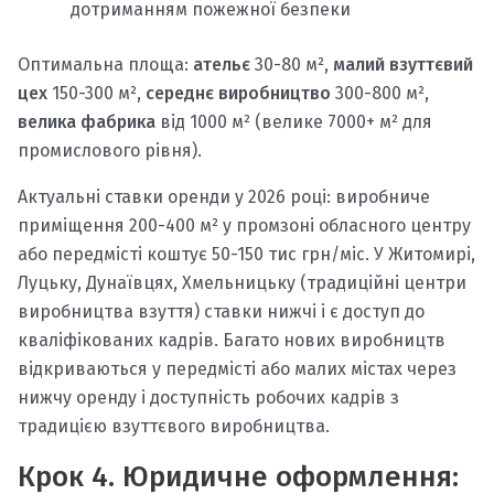
дотриманням пожежної безпеки
Оптимальна площа:
ательє
30-80 м²,
малий взуттєвий
цех
150-300 м²,
середнє виробництво
300-800 м²,
велика фабрика
від 1000 м² (велике 7000+ м² для
промислового рівня).
Актуальні ставки оренди у 2026 році: виробниче
приміщення 200-400 м² у промзоні обласного центру
або передмісті коштує 50-150 тис грн/міс. У Житомирі,
Луцьку, Дунаївцях, Хмельницьку (традиційні центри
виробництва взуття) ставки нижчі і є доступ до
кваліфікованих кадрів. Багато нових виробництв
відкриваються у передмісті або малих містах через
нижчу оренду і доступність робочих кадрів з
традицією взуттєвого виробництва.
Крок 4. Юридичне оформлення: