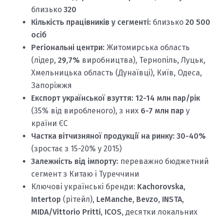
близько
320
Кількість працівників у сегменті:
близько
20 500
осіб
Регіональні центри:
Житомирська область
(лідер,
29,7%
виробництва), Тернопіль, Луцьк,
Хмельницька область (Дунаївці), Київ, Одеса,
Запоріжжя
Експорт української взуття:
12-14 млн пар/рік
(35% від виробленого), з них
6-7 млн пар
у
країни ЄС
Частка вітчизняної продукції на ринку:
30-40%
(зростає з 15-20% у 2015)
Залежність від імпорту:
переважно бюджетний
сегмент з Китаю і Туреччини
Ключові українські бренди:
Kachorovska
,
Intertop
(рітейл),
LeManche
,
Bevzo
,
INSTA
,
MIDA/Vittorio Pritti
,
ICOS
, десятки локальних