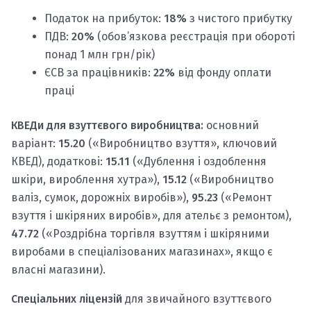
Податок на прибуток:
18%
з чистого прибутку
ПДВ:
20%
(обов’язкова реєстрація при обороті
понад 1 млн грн/рік)
ЄСВ за працівників:
22%
від фонду оплати
праці
КВЕДи для взуттєвого виробництва:
основний
варіант:
15.20
(«Виробництво взуття», ключовий
КВЕД), додаткові:
15.11
(«Дублення і оздоблення
шкіри, вироблення хутра»),
15.12
(«Виробництво
валіз, сумок, дорожніх виробів»),
95.23
(«Ремонт
взуття і шкіряних виробів», для ательє з ремонтом),
47.72
(«Роздрібна торгівля взуттям і шкіряними
виробами в спеціалізованих магазинах», якщо є
власні магазини).
Спеціальних ліцензій
для звичайного взуттєвого