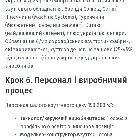
Україні у 2026 році: імпорт з Італії (світовий лідер
взуттєвого обладнання, бренди Comelz, Cerim),
Німеччини (Machine Systems), Туреччини
(бюджетний і середній сегмент), Китаю
(найдешевший сегмент), плюс українські дилери.
Обладнання б/у з європейських взуттєвих фабрик,
які закриваються, суттєво дешевше за нове (25-45%
від ціни нового) і популярне серед українських
виробників.
Крок 6. Персонал і виробничий
процес
Персонал малого взуттєвого цеху 150-300 м²:
Технолог/керуючий виробництвом:
1 особа з
профільною освітою, ключова позиція
Модельєр-конструктор взуття:
1 особа