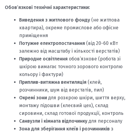
Обов’язкові технічні характеристики:
Виведення з житлового фонду
(не житлова
квартира), окреме промислове або офісне
приміщення
Потужне електропостачання
(від 20-60 кВт
залежно від масштабу і кількості верстатів)
Природне освітлення
обов’язкове (робота зі
шкірою вимагає точного зорового контролю
кольору і фактури)
Приплив-витяжна вентиляція
(клей,
розчинники, шум від верстатів, пил)
Окремі зони
для розкрою шкіри, шиття верху,
монтажу підошви (клеєвий цех), склад
сировини, склад готової продукції, контроль
Санвузли і кімната відпочинку
для персоналу
Зона для зберігання клеїв і розчинників
з