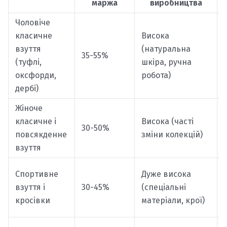
маржа
виробництва
Чоловіче
класичне
Висока
взуття
(натуральна
35-55%
(туфлі,
шкіра, ручна
оксфорди,
робота)
дербі)
Жіноче
класичне і
Висока (часті
30-50%
повсякденне
зміни колекцій)
взуття
Спортивне
Дуже висока
взуття і
30-45%
(спеціальні
кросівки
матеріали, крої)