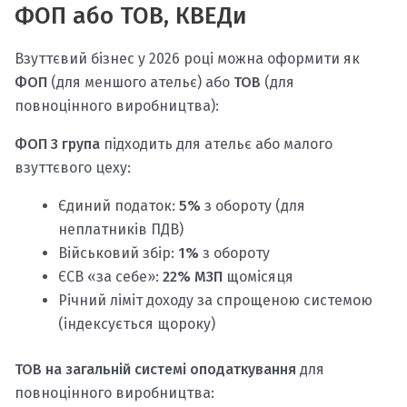
ФОП або ТОВ, КВЕДи
Взуттєвий бізнес у 2026 році можна оформити як
ФОП
(для меншого ательє) або
ТОВ
(для
повноцінного виробництва):
ФОП 3 група
підходить для ательє або малого
взуттєвого цеху:
Єдиний податок:
5%
з обороту (для
неплатників ПДВ)
Військовий збір:
1%
з обороту
ЄСВ «за себе»:
22% МЗП
щомісяця
Річний ліміт доходу за спрощеною системою
(індексується щороку)
ТОВ на загальній системі оподаткування
для
повноцінного виробництва: