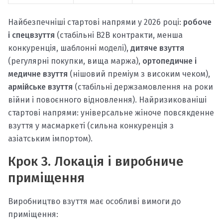
Найбезпечніші стартові напрями у 2026 році:
робоче
і спецвзуття
(стабільні B2B контракти, менша
конкуренція, шаблонні моделі),
дитяче взуття
(регулярні покупки, вища маржа),
ортопедичне і
медичне взуття
(нішовий преміум з високим чеком),
армійське взуття
(стабільні держзамовлення на роки
війни і повоєнного відновлення). Найризикованіші
стартові напрями: універсальне жіноче повсякденне
взуття у масмаркеті (сильна конкуренція з
азіатським імпортом).
Крок 3. Локація і виробниче
приміщення
Виробництво взуття має особливі вимоги до
приміщення: