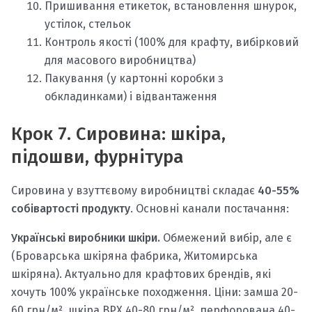
Пришивання етикеток, встановлення шнурок,
устілок, стельок
Контроль якості (100% для крафту, вибірковий
для масового виробництва)
Пакування (у картонні коробки з
обкладинками) і відвантаження
Крок 7. Сировина: шкіра,
підошви, фурнітура
Сировина у взуттєвому виробництві складає
40-55%
собівартості продукту
. Основні канали постачання:
Українські виробники шкіри.
Обмежений вибір, але є
(Броварська шкіряна фабрика, Житомирська
шкіряна). Актуально для крафтових брендів, які
хочуть 100% українське походження. Ціни: замша 20-
60 грн/м², шкіра ВРХ 40-80 грн/м², перфорована 40-