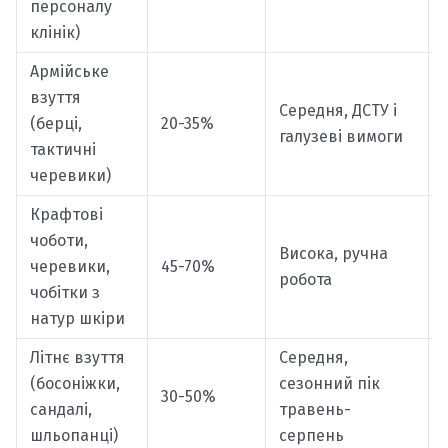
персоналу
клінік)
Армійське
взуття
Середня, ДСТУ і
(берці,
20-35%
галузеві вимоги
тактичні
черевики)
Крафтові
чоботи,
Висока, ручна
черевики,
45-70%
робота
чобітки з
натур шкіри
Літнє взуття
Середня,
(босоніжки,
сезонний пік
30-50%
сандалі,
травень-
шльопанці)
серпень