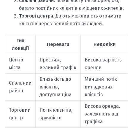
Спальні райони.
Більш доступні за орендою,
багато постійних клієнтів з місцевих жителів.
Торгові центри.
Дають можливість отримати
клієнтів через великі потоки людей.
Тип
Переваги
Недоліки
локації
Центр
Престиж,
Висока вартість
міста
великий трафік
оренди
Близькість до
Менший потік
Спальний
клієнтів,
випадкових
район
доступна ціна
клієнтів
Висока оренда,
Торговий
Потік клієнтів,
залежність від
центр
зручність
графіка