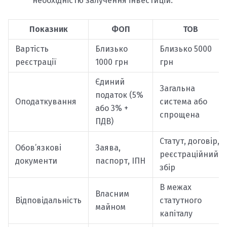
необхідністю залучення інвестицій.
Показник
ФОП
ТОВ
Вартість
Близько
Близько 5000
реєстрації
1000 грн
грн
Єдиний
Загальна
податок (5%
Оподаткування
система або
або 3% +
спрощена
ПДВ)
Статут, договір,
Обов’язкові
Заява,
реєстраційний
документи
паспорт, ІПН
збір
В межах
Власним
Відповідальність
статутного
майном
капіталу