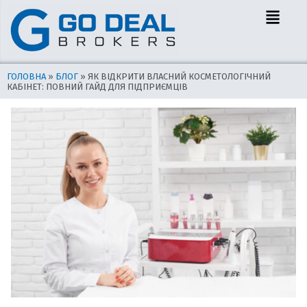
Перейти
Навігація
Menu
до
по
вмісту
запису
ГОЛОВНА
»
БЛОГ
»
ЯК ВІДКРИТИ ВЛАСНИЙ КОСМЕТОЛОГІЧНИЙ
КАБІНЕТ: ПОВНИЙ ГАЙД ДЛЯ ПІДПРИЄМЦІВ