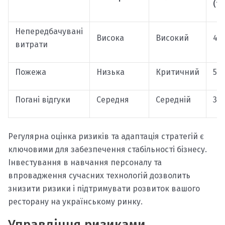
(1-
Непередбачувані
Висока
Високий
4
витрати
Пожежа
Низька
Критичний
5
Погані відгуки
Середня
Середній
3
Регулярна оцінка ризиків та адаптація стратегій є
ключовими для забезпечення стабільності бізнесу.
Інвестування в навчання персоналу та
впровадження сучасних технологій дозволить
знизити ризики і підтримувати розвиток вашого
ресторану на українському ринку.
Управління ризиками