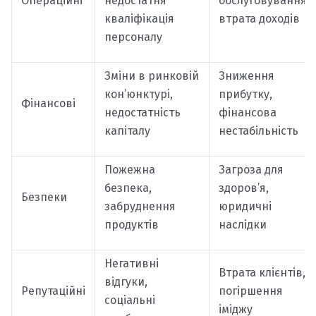
Операційні
недостатня
обслуговування,
кваліфікація
втрата доходів
персоналу
Зміни в ринковій
Зниження
кон’юнктурі,
прибутку,
Фінансові
недостатність
фінансова
капіталу
нестабільність
Пожежна
Загроза для
безпека,
здоров’я,
Безпеки
забруднення
юридичні
продуктів
наслідки
Негативні
Втрата клієнтів,
відгуки,
Репутаційні
погіршення
соціальні
іміджу