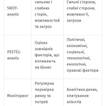
сильних і
Сильні сторони,
SWOT-
слабких
слабкі сторони,
аналіз
сторін,
можливості,
можливостей
загрози
та загроз
Політичні,
Оцінка
економічні,
зовнішніх
PESTEL-
соціальні,
факторів, що
аналіз
технологічні,
впливають
екологічні,
на бізнес
правові фактори
Регулярна
перевірка
Аналітика даних,
Моніторинг
ринку та
опитування
потреб
клієнтів