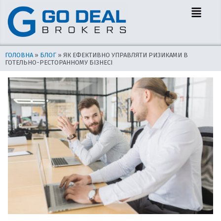
Перейти
Навігація
Menu
до
по
вмісту
запису
ГОЛОВНА
»
БЛОГ
»
ЯК ЕФЕКТИВНО УПРАВЛЯТИ РИЗИКАМИ В
ГОТЕЛЬНО-РЕСТОРАННОМУ БІЗНЕСІ