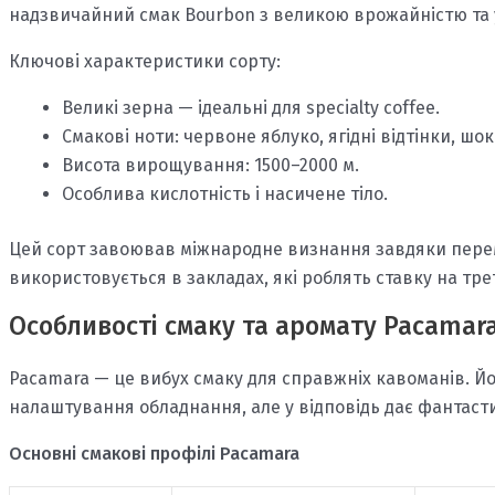
надзвичайний смак Bourbon з великою врожайністю та 
Ключові характеристики сорту:
Великі зерна — ідеальні для specialty coffee.
Смакові ноти: червоне яблуко, ягідні відтінки, шок
Висота вирощування: 1500–2000 м.
Особлива кислотність і насичене тіло.
Цей сорт завоював міжнародне визнання завдяки перемо
використовується в закладах, які роблять ставку на тр
Особливості смаку та аромату Pacamar
Pacamara — це вибух смаку для справжніх кавоманів. Йо
налаштування обладнання, але у відповідь дає фантаст
Основні смакові профілі Pacamara