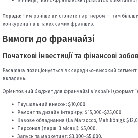
Вінниця, Івано-Франківськ (розвиток креативної 
Порада:
Чим раніше ви станете партнером — тим більши
конкуренції від таких самих франшиз.
Вимоги до франчайзі
Початкові інвестиції та фінансові зобо
Pacamara позиціонується як середньо-високий сегмент 
вкладень.
Орієнтовний бюджет для франчайзі в Україні (формат “
Паушальний внесок: $10,000.
Ремонт та дизайн інтер’єру: $15,000–$25,000.
Кавове обладнання (La Marzocco, Mahlkönig): $12,0
Персонал (перші 3 місяці): $5,000.
Запуск та маркетинг: $3,000–$5,000.