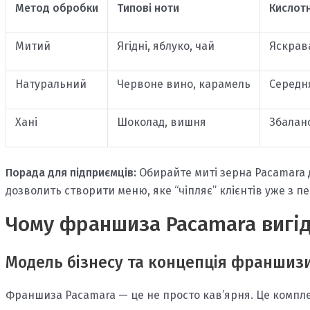
Метод обробки
Типові ноти
Кислотн
Митий
Ягідні, яблуко, чай
Яскрав
Натуральний
Червоне вино, карамель
Середн
Хані
Шоколад, вишня
Збалан
Порада для підприємців:
Обирайте миті зерна Pacamara д
дозволить створити меню, яке “чіпляє” клієнтів уже з п
Чому франшиза Pacamara вигі
Модель бізнесу та концепція франшиз
Франшиза Pacamara — це не просто кав’ярня. Це компле