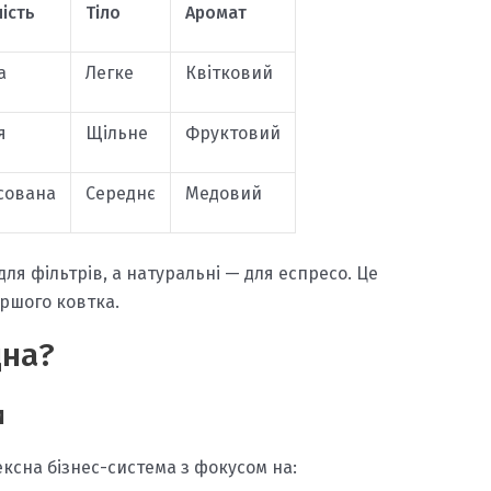
ість
Тіло
Аромат
а
Легке
Квітковий
я
Щільне
Фруктовий
сована
Середнє
Медовий
ля фільтрів, а натуральні — для еспресо. Це
ершого ковтка.
дна?
и
ксна бізнес-система з фокусом на: