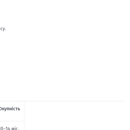
су.
Окупність
10–14 міс.