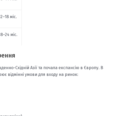
12–18 міс.
18–24 міс.
рення
денно-Східній Азії та почала експансію в Європу. В
рює відмінні умови для входу на ринок: