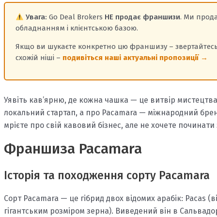
Увага:
Go Deal Brokers
НЕ продає франшизи
. Ми про
обладнанням і клієнтською базою.
Якщо ви шукаєте конкретно цю франшизу – звертайтесь 
схожій ніші –
подивіться наші актуальні пропозиції →
Уявіть кав’ярню, де кожна чашка — це витвір мистецтва,
локальний стартап, а про Pacamara — міжнародний брен
мрієте про свій кавовий бізнес, але не хочете починати 
Франшиза Pacamara
Історія та походження сорту Pacamara
Сорт Pacamara — це гібрид двох відомих арабік: Pacas (в
гігантським розміром зерна). Виведений він в Сальвадорі