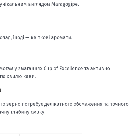
унікальним виглядом Maragogipe.
олад, іноді — квіткові аромати.
гам у змаганнях Cup of Excellence та активно
етю хвилю кави.
a
го зерно потребує делікатного обсмаження та точного
ичну глибину смаку.