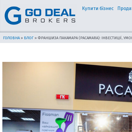
Перейти
Навігація
Купити бізнес
Прода
до
по
вмісту
запису
ГОЛОВНА
»
БЛОГ
»
ФРАНШИЗА ПАКАМАРА (PACAMARA): ІНВЕСТИЦІЇ, УМО