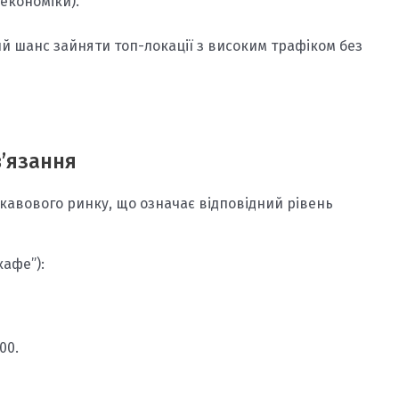
економіки).
й шанс зайняти топ-локації з високим трафіком без
в’язання
кавового ринку, що означає відповідний рівень
кафе”):
00.