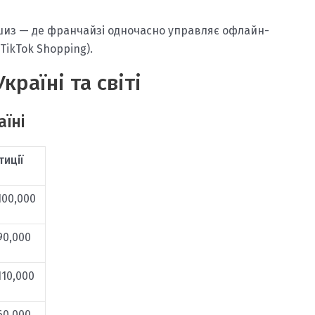
шиз — де франчайзі одночасно управляє офлайн-
TikTok Shopping).
раїні та світі
їні
тиції
100,000
90,000
110,000
60,000