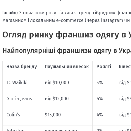
Інсайд:
З початком року з’явився тренд гібридних фран
магазином і локальним e-commerce (через Instagram чи 
Огляд ринку франшиз одягу в Ук
Найпопулярніші франшизи одягу в Укра
Назва бренду
Паушальний внесок
Роялті
Інвес
LC Waikiki
від $10,000
5%
від $
Gloria Jeans
від $12,000
6%
від $
Colin’s
$15,000
4%
від $
Intertop
індивідуально
0%
від $