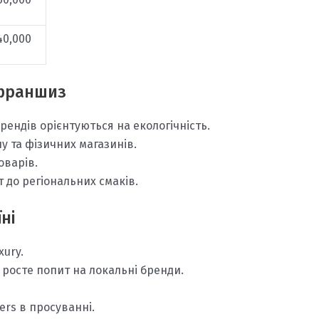
40,000
-франшиз
брендів орієнтуються на екологічність.
у та фізичних магазинів.
оварів.
 до регіональних смаків.
ні
xury.
е росте попит на локальні бренди.
ers в просуванні.