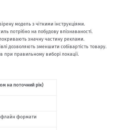
ірену модель з чіткими інструкціями.
иль потрібно на побудову впізнаваності.
 покривають значну частину реклами.
івлі дозволяють зменшити собівартість товару.
ів при правильному виборі локації.
ом на поточний рік)
-офлайн формати