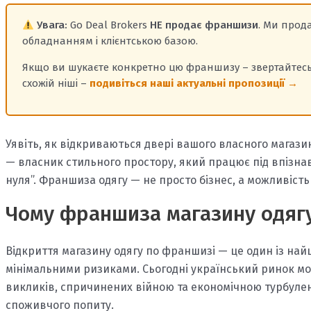
Увага:
Go Deal Brokers
НЕ продає франшизи
. Ми про
обладнанням і клієнтською базою.
Якщо ви шукаєте конкретно цю франшизу – звертайтесь 
схожій ніші –
подивіться наші актуальні пропозиції →
Уявіть, як відкриваються двері вашого власного магазин
— власник стильного простору, який працює під впізнав
нуля”. Франшиза одягу — не просто бізнес, а можливіст
Чому франшиза магазину одягу
Відкриття магазину одягу по франшизі — це один із най
мінімальними ризиками. Сьогодні український ринок мо
викликів, спричинених війною та економічною турбулент
споживчого попиту.