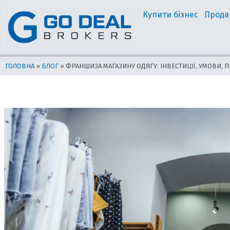
Перейти
Навігація
Купити бізнес
Прода
до
по
вмісту
запису
ГОЛОВНА
»
БЛОГ
»
ФРАНШИЗА МАГАЗИНУ ОДЯГУ: ІНВЕСТИЦІЇ, УМОВИ, П