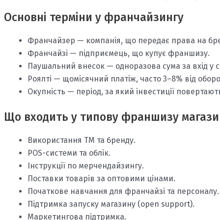
Основні терміни у франчайзингу
Франчайзер — компанія, що передає права на бр
Франчайзі — підприємець, що купує франшизу.
Паушальний внесок — одноразова сума за вхід у сис
Роялті — щомісячний платіж, часто 3–8% від оборо
Окупність — період, за який інвестиції повертають
Що входить у типову франшизу магази
Використання ТМ та бренду.
POS-системи та облік.
Інструкції по мерчендайзингу.
Поставки товарів за оптовими цінами.
Початкове навчання для франчайзі та персоналу.
Підтримка запуску магазину (open support).
Маркетингова підтримка.