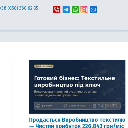
+38 (050) 360 62 35
Продається Виробництво текстилю
— Чистий прибуток 226,843 грн/міс