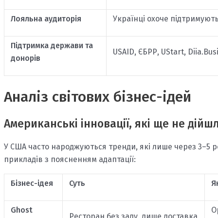
Лояльна аудиторія
Українці охоче підтримують
Підтримка держави та
USAID, ЄБРР, UStart, Diia.B
донорів
Аналіз світових бізнес-ідей
Американські інновації, які ще не дійш
У США часто народжуються тренди, які лише через 3–5 р
прикладів з поясненням адаптації:
Бізнес-ідея
Суть
Я
Ghost
О
Ресторан без залу, лише доставка