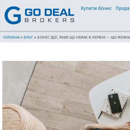
Перейти
Навігація
Купити бізнес
Прода
до
по
вмісту
запису
ГОЛОВНА
»
БЛОГ
»
БІЗНЕС ІДЕЇ, ЯКИХ ЩЕ НЕМАЄ В УКРАЇНІ — ЩО МО