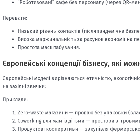
“Роботизовані” кафе без персоналу (через QR-мен
Переваги:
Низький рівень контактів (післяпандемічна безпе
Висока маржинальність за рахунок економії на пе
Простота масштабування.
Європейські концепції бізнесу, які мо
Європейські моделі вирізняються етичністю, екологічніс
на західні звички:
Приклади:
Zero-waste магазини — продаж без упаковки (влас
Coworking для мам із дітьми — простори з ігрови
Продуктові кооперативи — закупівля фермерської