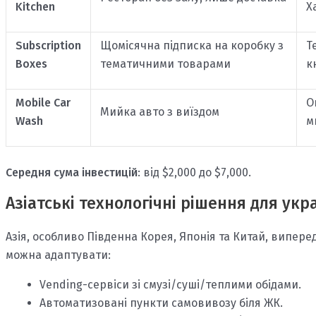
Kitchen
Х
Subscription
Щомісячна підписка на коробку з
Т
Boxes
тематичними товарами
к
Mobile Car
О
Мийка авто з виїздом
Wash
м
Середня сума інвестицій
: від $2,000 до $7,000.
Азіатські технологічні рішення для укр
Азія, особливо Південна Корея, Японія та Китай, випере
можна адаптувати:
Vending-сервіси зі смузі/суші/теплими обідами.
Автоматизовані пункти самовивозу біля ЖК.