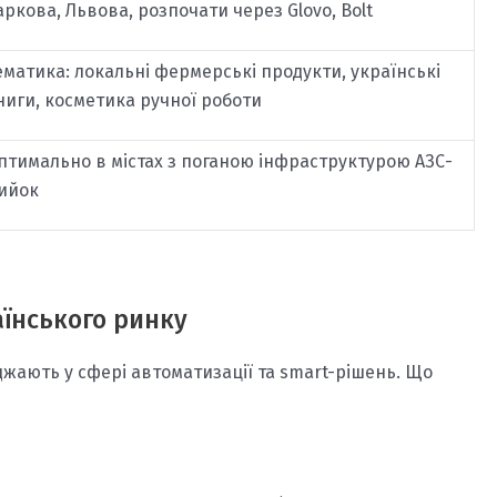
аркова, Львова, розпочати через Glovo, Bolt
ематика: локальні фермерські продукти, українські
ниги, косметика ручної роботи
птимально в містах з поганою інфраструктурою АЗС-
ийок
аїнського ринку
джають у сфері автоматизації та smart-рішень. Що