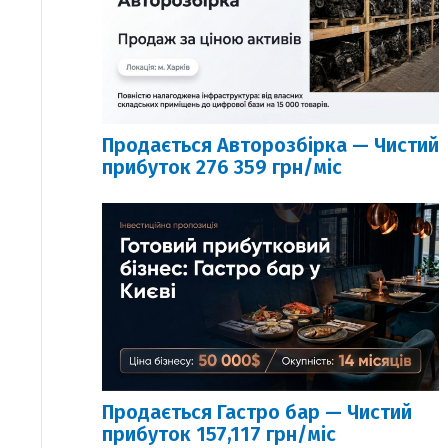
Продається Авторозбірка — Чистий
прибуток 276 359 грн/міс
Продається Гастро бар — Чистий
прибуток 157,117 грн/міс