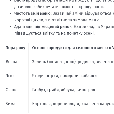
Вибір продуктів:
Орієнтація на продукти, що вирощ
дозволяє забезпечити свіжість і кращу якість.
Частота змін меню:
Зазвичай зміни відбуваються ко
коротші цикли, як-от літнє та зимове меню.
Адаптація під місцевий ринок:
Наприклад, в Україні
підвищується влітку та на початку осені.
Пора року
Основні продукти для сезонного меню в У
Весна
Зелень (шпинат, кріп), редиска, зелена 
Літо
Ягоди, огірки, помідори, кабачки
Осінь
Гарбуз, гриби, яблука, виноград
Зима
Картопля, коренеплоди, квашена капуст