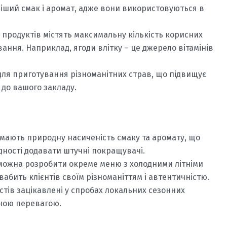
іший смак і аромат, адже вони використовуються в
 продуктів містять максимальну кількість корисних
ання. Наприклад, ягоди влітку – це джерело вітамінів
для приготування різноманітних страв, що підвищує
 до вашого закладу.
 мають природну насиченість смаку та аромату, що
дності додавати штучні покращувачі.
можна розробити окреме меню з холодними літніми
бить клієнтів своїм різноманіттям і автентичністю.
стів зацікавлені у спробах локальних сезонних
тною перевагою.