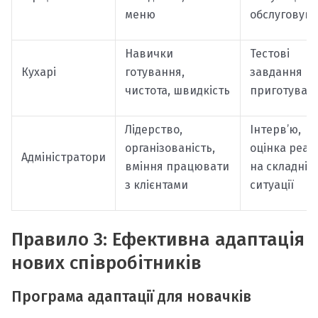
меню
обслуговув
Навички
Тестові
Кухарі
готування,
завдання н
чистота, швидкість
приготуван
Лідерство,
Інтерв’ю,
організованість,
оцінка реакц
Адміністратори
вміння працювати
на складні
з клієнтами
ситуації
Правило 3: Ефективна адаптація
нових співробітників
Програма адаптації для новачків