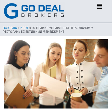
Перейти
Навігація
Menu
до
по
вмісту
запису
ГОЛОВНА
»
БЛОГ
»
10 ПРАВИЛ УПРАВЛІННЯ ПЕРСОНАЛОМ У
РЕСТОРАНІ: ЕФЕКТИВНИЙ МЕНЕДЖМЕНТ