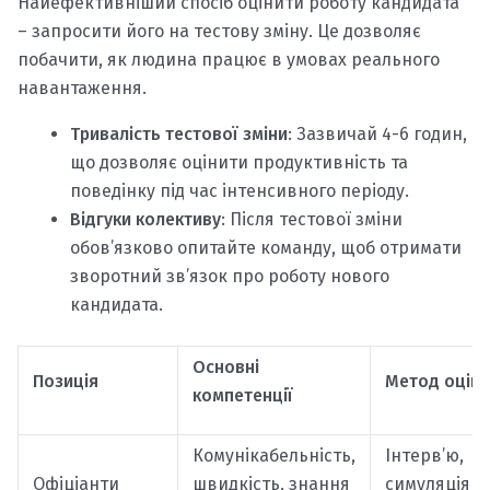
Найефективніший спосіб оцінити роботу кандидата
– запросити його на тестову зміну. Це дозволяє
побачити, як людина працює в умовах реального
навантаження.
Тривалість тестової зміни
: Зазвичай 4-6 годин,
що дозволяє оцінити продуктивність та
поведінку під час інтенсивного періоду.
Відгуки колективу
: Після тестової зміни
обов’язково опитайте команду, щоб отримати
зворотний зв’язок про роботу нового
кандидата.
Основні
Позиція
Метод оцінк
компетенції
Комунікабельність,
Інтерв’ю,
Офіціанти
швидкість, знання
симуляція