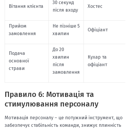
30 секунд
Вітання клієнта
Хостес
після входу
Прийом
Не пізніше 5
Офіціант
замовлення
хвилин
До 20
Подача
хвилин
Кухар та
основної
після
офіціант
страви
замовлення
Правило 6: Мотивація та
стимулювання персоналу
Мотивація персоналу – це потужний інструмент, що
забезпечує стабільність команди, знижує плинність