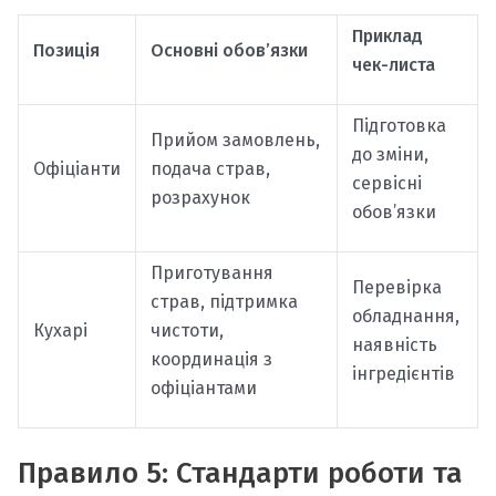
Приклад
Позиція
Основні обов’язки
чек-листа
Підготовка
Прийом замовлень,
до зміни,
Офіціанти
подача страв,
сервісні
розрахунок
обов’язки
Приготування
Перевірка
страв, підтримка
обладнання,
Кухарі
чистоти,
наявність
координація з
інгредієнтів
офіціантами
Правило 5: Стандарти роботи та